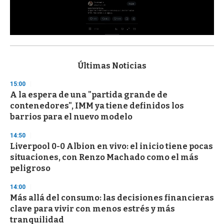
0
s
e
c
Últimas Noticias
o
n
15:00
d
A la espera de una "partida grande de
s
o
contenedores", IMM ya tiene definidos los
f
barrios para el nuevo modelo
3
3
s
14:50
e
Liverpool 0-0 Albion en vivo: el inicio tiene pocas
c
situaciones, con Renzo Machado como el más
o
n
peligroso
d
s
14:00
Más allá del consumo: las decisiones financieras
clave para vivir con menos estrés y más
tranquilidad