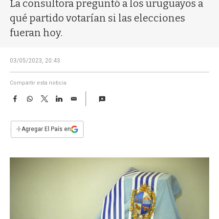
a
La consultora preguntó a los uruguayos a
qué partido votarían si las elecciones
fueran hoy.
03/05/2023, 20:43
Compartir esta noticia
F
W
T
L
E
a
h
w
i
m
c
a
i
n
a
e
t
t
k
i
+
Agregar El País en
b
s
t
e
l
o
A
e
d
o
p
r
I
k
p
n