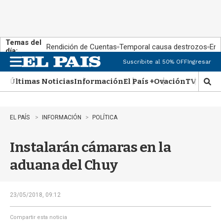
Temas del
Rendición de Cuentas
Temporal causa destrozos
En 
día:
Suscribite al 50% OFF
Ingresar
M
e
Últimas Noticias
Información
El País +
Ovación
TV Show
n
M
u
o
s
t
EL PAÍS
INFORMACIÓN
POLÍTICA
r
a
Instalarán cámaras en la
r
b
aduana del Chuy
�
s
q
u
23/05/2018, 09:12
e
d
Compartir esta noticia