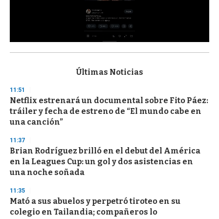
0
s
e
c
Últimas Noticias
o
n
11:51
d
Netflix estrenará un documental sobre Fito Páez:
s
o
tráiler y fecha de estreno de “El mundo cabe en
f
una canción”
3
3
s
11:37
e
Brian Rodríguez brilló en el debut del América
c
en la Leagues Cup: un gol y dos asistencias en
o
n
una noche soñada
d
s
11:35
Mató a sus abuelos y perpetró tiroteo en su
colegio en Tailandia; compañeros lo