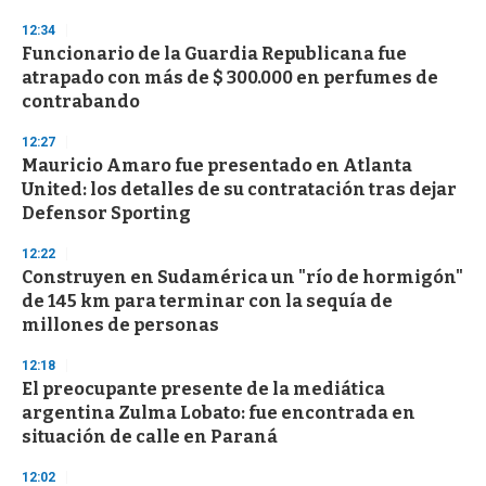
3
s
12:34
e
Funcionario de la Guardia Republicana fue
c
atrapado con más de $ 300.000 en perfumes de
o
n
contrabando
d
s
12:27
Mauricio Amaro fue presentado en Atlanta
United: los detalles de su contratación tras dejar
Defensor Sporting
12:22
Construyen en Sudamérica un "río de hormigón"
de 145 km para terminar con la sequía de
millones de personas
12:18
El preocupante presente de la mediática
argentina Zulma Lobato: fue encontrada en
situación de calle en Paraná
12:02