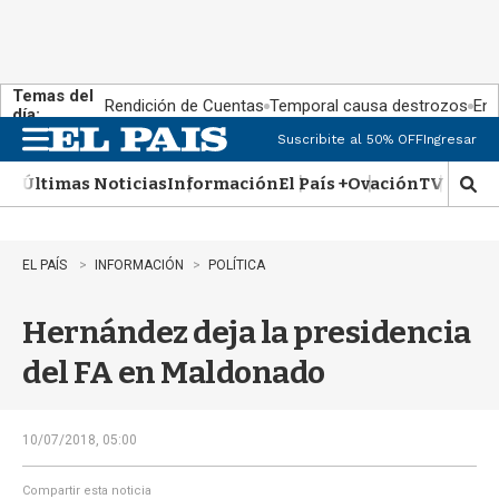
Temas del
Rendición de Cuentas
Temporal causa destrozos
En 
día:
Suscribite al 50% OFF
Ingresar
M
e
Últimas Noticias
Información
El País +
Ovación
TV Show
n
M
u
o
s
t
EL PAÍS
INFORMACIÓN
POLÍTICA
r
a
Hernández deja la presidencia
r
b
del FA en Maldonado
�
s
q
u
10/07/2018, 05:00
e
d
Compartir esta noticia