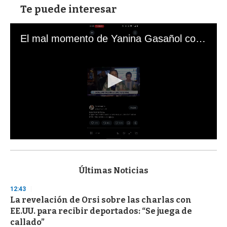
Te puede interesar
El mal momento de Yanina Gasañol con un hincha argentino en "Subrayado"
0
s
e
c
Últimas Noticias
o
n
12:43
d
La revelación de Orsi sobre las charlas con
s
o
EE.UU. para recibir deportados: “Se juega de
f
callado”
3