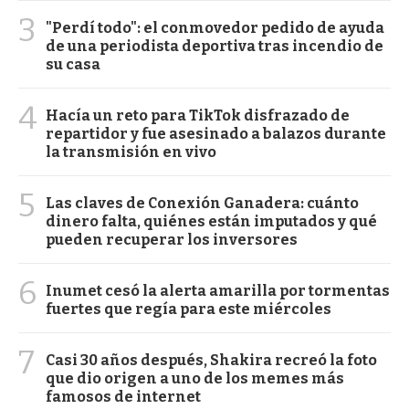
3
"Perdí todo": el conmovedor pedido de ayuda
de una periodista deportiva tras incendio de
su casa
4
Hacía un reto para TikTok disfrazado de
repartidor y fue asesinado a balazos durante
la transmisión en vivo
5
Las claves de Conexión Ganadera: cuánto
dinero falta, quiénes están imputados y qué
pueden recuperar los inversores
6
Inumet cesó la alerta amarilla por tormentas
fuertes que regía para este miércoles
7
Casi 30 años después, Shakira recreó la foto
que dio origen a uno de los memes más
famosos de internet