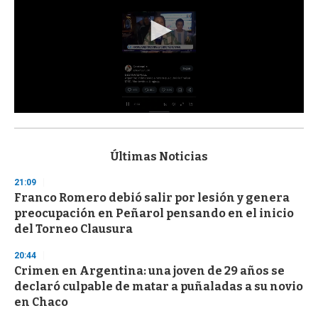
0
s
e
c
Últimas Noticias
o
n
21:09
d
Franco Romero debió salir por lesión y genera
s
o
preocupación en Peñarol pensando en el inicio
f
del Torneo Clausura
3
3
s
20:44
e
Crimen en Argentina: una joven de 29 años se
c
declaró culpable de matar a puñaladas a su novio
o
n
en Chaco
d