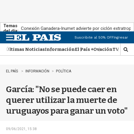
Temas
Conexión Ganadera
Inumet advierte por ciclón extratropi
del día:
Suscribite al 50% OFF
Ingresar
M
e
Últimas Noticias
Información
El País +
Ovación
TV Show
n
M
u
o
s
t
EL PAÍS
INFORMACIÓN
POLÍTICA
r
a
García: "No se puede caer en
r
b
querer utilizar la muerte de
�
s
uruguayos para ganar un voto"
q
u
e
d
09/06/2021, 15:38