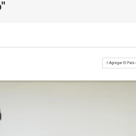
o"
+
Agregar El País