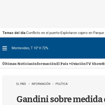
Temas del día:
Conflicto en el puerto
Explotaron cajero en Parque
Montevideo, T 10° H 72%
M
e
n
u
Últimas Noticias
Información
El País +
Ovación
TV Show
B
EL PAÍS
INFORMACIÓN
POLÍTICA
Gandini sobre medida d