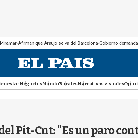
 Miramar
Afirman que Araujo se va del Barcelona
Gobierno demanda
ienestar
Negocios
Mundo
Rurales
Narrativas visuales
Opin
el Pit-Cnt: "Es un paro cont