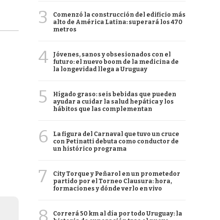
3
Comenzó la construcción del edificio más
alto de América Latina: superará los 470
metros
4
Jóvenes, sanos y obsesionados con el
futuro: el nuevo boom de la medicina de
la longevidad llega a Uruguay
5
Hígado graso: seis bebidas que pueden
ayudar a cuidar la salud hepática y los
hábitos que las complementan
6
La figura del Carnaval que tuvo un cruce
con Petinatti debuta como conductor de
un histórico programa
7
City Torque y Peñarol en un prometedor
partido por el Torneo Clausura: hora,
formaciones y dónde verlo en vivo
8
Correrá 50 km al día por todo Uruguay: la