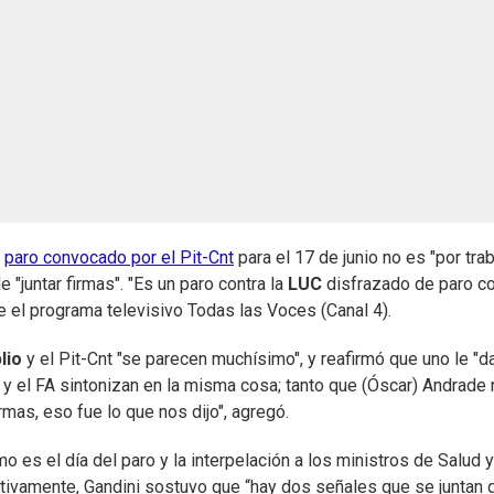
l
paro convocado por el Pit-Cnt
para el 17 de junio no es "por trab
e "juntar firmas". "Es un paro contra la
LUC
disfrazado de paro co
te el programa televisivo Todas las Voces (Canal 4).
lio
y el
Pit-Cnt
"se parecen muchísimo", y reafirmó que uno le "d
Cnt y el FA sintonizan en la misma cosa; tanto que (Óscar) Andrade
firmas, eso fue lo que nos dijo", agregó.
es el día del paro y la interpelación a los ministros de Salud y
tivamente, Gandini sostuvo que “hay dos señales que se juntan 