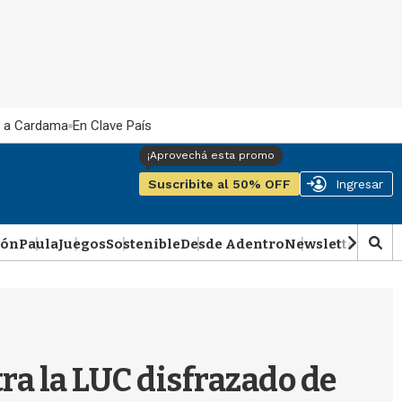
 a Cardama
En Clave País
Suscribite al 50% OFF
Ingresar
ión
Paula
Juegos
Sostenible
Desde Adentro
Newsletter
Podca
M
o
s
t
r
a
r
ra la LUC disfrazado de
b
�