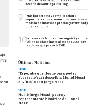
historia de superación tras el nuevo
desafío de Santiago Stirling
9
"Más burocracia y complicación":
supermercados y comercios cuestionan
medida de informar precios por unidad y
piden cambios
10
La basura de Montevideo seguirá yendo a
Felipe Cardoso hasta al menos 2055, con
las obras que prevé la IMM
ajo,
ntra
Últimas Noticias
10:58
"Esperaba que llegue para poder
a
abrazarlo": así describía Lionel Messi
 no va
el vínculo con Jorge Messi
10:18
Murió Jorge Messi, padre y
representante histórico de Lionel
Messi
que