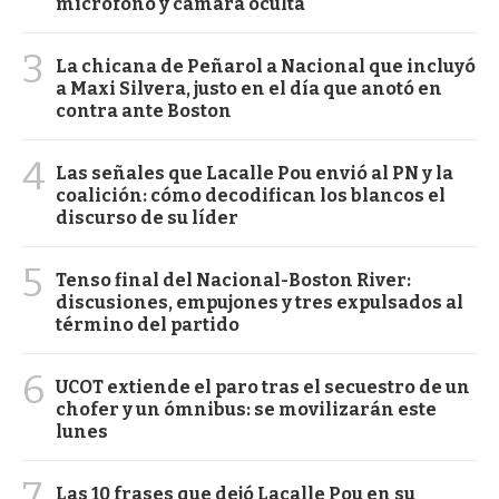
micrófono y cámara oculta
3
La chicana de Peñarol a Nacional que incluyó
a Maxi Silvera, justo en el día que anotó en
contra ante Boston
4
Las señales que Lacalle Pou envió al PN y la
coalición: cómo decodifican los blancos el
discurso de su líder
5
Tenso final del Nacional-Boston River:
discusiones, empujones y tres expulsados al
término del partido
6
UCOT extiende el paro tras el secuestro de un
chofer y un ómnibus: se movilizarán este
lunes
7
Las 10 frases que dejó Lacalle Pou en su