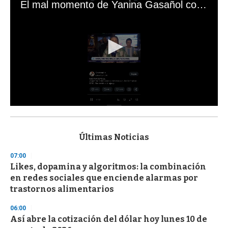
El mal momento de Yanina Gasañol con un hincha argentino en "Subrayado"
0
s
e
c
Últimas Noticias
o
n
07:00
d
Likes, dopamina y algoritmos: la combinación
s
o
en redes sociales que enciende alarmas por
f
trastornos alimentarios
3
3
s
06:00
e
Así abre la cotización del dólar hoy lunes 10 de
c