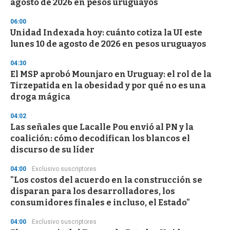
agosto de 2026 en pesos uruguayos
o
n
d
06:00
s
Unidad Indexada hoy: cuánto cotiza la UI este
lunes 10 de agosto de 2026 en pesos uruguayos
04:30
El MSP aprobó Mounjaro en Uruguay: el rol de la
Tirzepatida en la obesidad y por qué no es una
droga mágica
04:02
Las señales que Lacalle Pou envió al PN y la
coalición: cómo decodifican los blancos el
discurso de su líder
04:00
Exclusivo suscriptores
"Los costos del acuerdo en la construcción se
disparan para los desarrolladores, los
consumidores finales e incluso, el Estado"
04:00
Exclusivo suscriptores