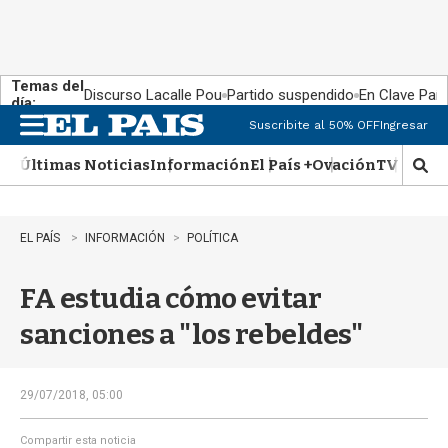
Temas del
Discurso Lacalle Pou
Partido suspendido
En Clave País
día:
Suscribite al 50% OFF
Ingresar
M
e
Últimas Noticias
Información
El País +
Ovación
TV Show
n
M
u
o
s
t
EL PAÍS
INFORMACIÓN
POLÍTICA
r
a
FA estudia cómo evitar
r
b
sanciones a "los rebeldes"
�
s
q
u
29/07/2018, 05:00
e
d
Compartir esta noticia