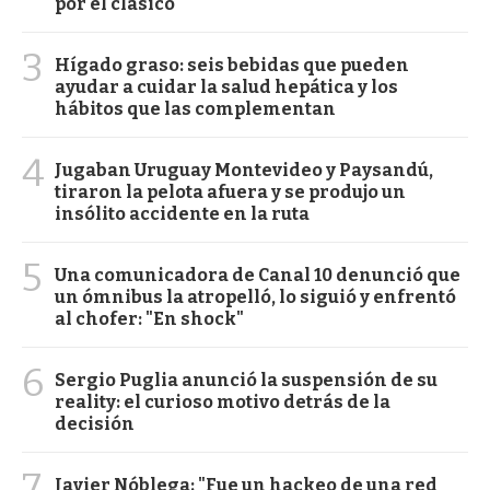
por el clásico
3
Hígado graso: seis bebidas que pueden
ayudar a cuidar la salud hepática y los
hábitos que las complementan
4
Jugaban Uruguay Montevideo y Paysandú,
tiraron la pelota afuera y se produjo un
insólito accidente en la ruta
5
Una comunicadora de Canal 10 denunció que
un ómnibus la atropelló, lo siguió y enfrentó
al chofer: "En shock"
6
Sergio Puglia anunció la suspensión de su
reality: el curioso motivo detrás de la
decisión
7
Javier Nóblega: "Fue un hackeo de una red