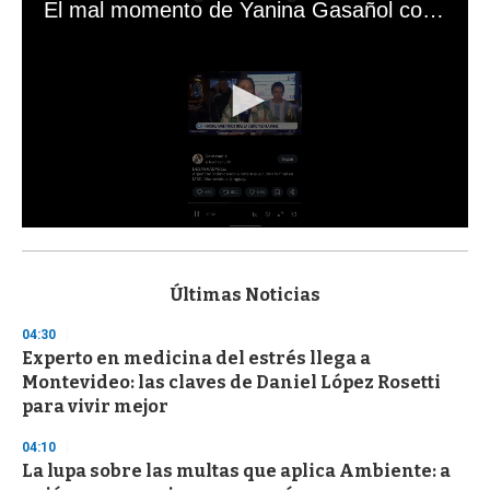
El mal momento de Yanina Gasañol con un hincha argentino en "Subrayado"
0
s
e
c
Últimas Noticias
o
n
04:30
d
Experto en medicina del estrés llega a
s
o
Montevideo: las claves de Daniel López Rosetti
f
para vivir mejor
3
3
s
04:10
e
La lupa sobre las multas que aplica Ambiente: a
c