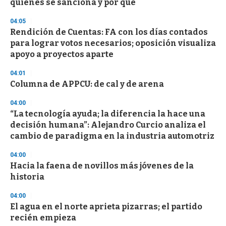
quiénes se sanciona y por qué
o
n
d
04:05
s
Rendición de Cuentas: FA con los días contados
para lograr votos necesarios; oposición visualiza
apoyo a proyectos aparte
04:01
Columna de APPCU: de cal y de arena
04:00
“La tecnología ayuda; la diferencia la hace una
decisión humana”: Alejandro Curcio analiza el
cambio de paradigma en la industria automotriz
04:00
Hacia la faena de novillos más jóvenes de la
historia
04:00
El agua en el norte aprieta pizarras; el partido
recién empieza