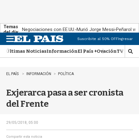
Temas
Negociaciones con EE.UU.
Murió Jorge Messi
Peñarol vs
del día:
Suscribite al 50% OFF
Ingresar
M
e
Últimas Noticias
Información
El País +
Ovación
TV Show
n
M
u
o
s
t
EL PAÍS
INFORMACIÓN
POLÍTICA
r
a
Exjerarca pasa a ser cronista
r
b
del Frente
�
s
q
u
29/05/2018, 05:00
e
d
Compartir esta noticia