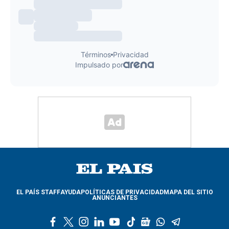
EL PAÍS STAFF
AYUDA
POLÍTICAS DE PRIVACIDAD
MAPA DEL SITIO
ANUNCIANTES
f
t
i
l
y
t
g
w
t