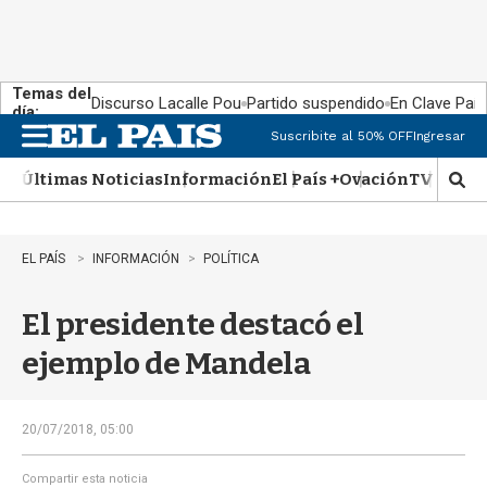
Temas del
Discurso Lacalle Pou
Partido suspendido
En Clave País
día:
Suscribite al 50% OFF
Ingresar
M
e
Últimas Noticias
Información
El País +
Ovación
TV Show
n
M
u
o
s
t
EL PAÍS
INFORMACIÓN
POLÍTICA
r
a
El presidente destacó el
r
b
ejemplo de Mandela
�
s
q
u
20/07/2018, 05:00
e
d
Compartir esta noticia