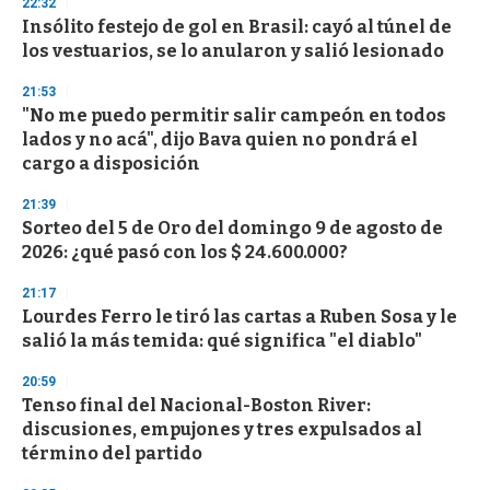
22:32
d
Insólito festejo de gol en Brasil: cayó al túnel de
s
o
los vestuarios, se lo anularon y salió lesionado
f
3
21:53
3
s
"No me puedo permitir salir campeón en todos
e
lados y no acá", dijo Bava quien no pondrá el
c
cargo a disposición
o
n
d
21:39
s
Sorteo del 5 de Oro del domingo 9 de agosto de
2026: ¿qué pasó con los $ 24.600.000?
21:17
Lourdes Ferro le tiró las cartas a Ruben Sosa y le
salió la más temida: qué significa "el diablo"
20:59
Tenso final del Nacional-Boston River:
discusiones, empujones y tres expulsados al
término del partido