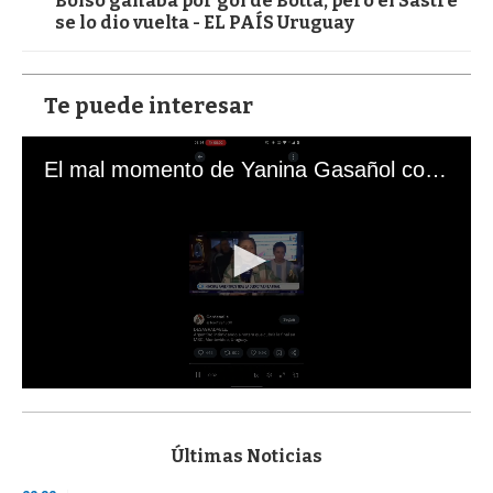
Bolso ganaba por gol de Botta, pero el Sastre
se lo dio vuelta - EL PAÍS Uruguay
Te puede interesar
El mal momento de Yanina Gasañol con un hincha argentino en "Subrayado"
0
s
e
c
Últimas Noticias
o
n