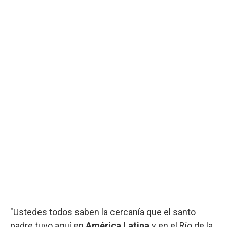
"Ustedes todos saben la cercanía que el santo
padre tuvo aquí en
América Latina
y en el Río de la