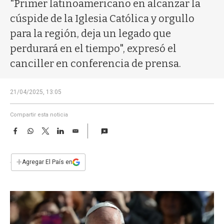
a
"Primer latinoamericano en alcanzar la
cúspide de la Iglesia Católica y orgullo
para la región, deja un legado que
perdurará en el tiempo", expresó el
canciller en conferencia de prensa.
21/04/2025, 13:05
Compartir esta noticia
F
W
T
L
E
a
h
w
i
m
c
a
i
n
a
e
t
t
k
i
+
Agregar El País en
b
s
t
e
l
o
A
e
d
o
p
r
I
k
p
n