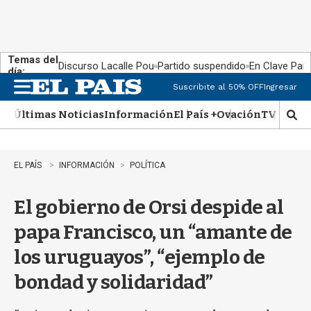
Temas del
Discurso Lacalle Pou
Partido suspendido
En Clave País
día:
Suscribite al 50% OFF
Ingresar
M
e
Últimas Noticias
Información
El País +
Ovación
TV Show
n
M
u
o
s
t
EL PAÍS
INFORMACIÓN
POLÍTICA
r
a
El gobierno de Orsi despide al
r
b
papa Francisco, un “amante de
�
s
los uruguayos”, “ejemplo de
q
u
bondad y solidaridad”
e
d