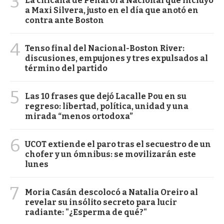
3
La chicana de Peñarol a Nacional que incluyó
a Maxi Silvera, justo en el día que anotó en
contra ante Boston
4
Tenso final del Nacional-Boston River:
discusiones, empujones y tres expulsados al
término del partido
5
Las 10 frases que dejó Lacalle Pou en su
regreso: libertad, política, unidad y una
mirada “menos ortodoxa”
6
UCOT extiende el paro tras el secuestro de un
chofer y un ómnibus: se movilizarán este
lunes
7
Moria Casán descolocó a Natalia Oreiro al
revelar su insólito secreto para lucir
radiante: "¿Esperma de qué?"