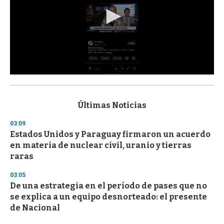
0
s
e
c
Últimas Noticias
o
n
03:09
d
Estados Unidos y Paraguay firmaron un acuerdo
s
o
en materia de nuclear civil, uranio y tierras
f
raras
3
3
s
03:05
e
De una estrategia en el período de pases que no
c
se explica a un equipo desnorteado: el presente
o
n
de Nacional
d
s