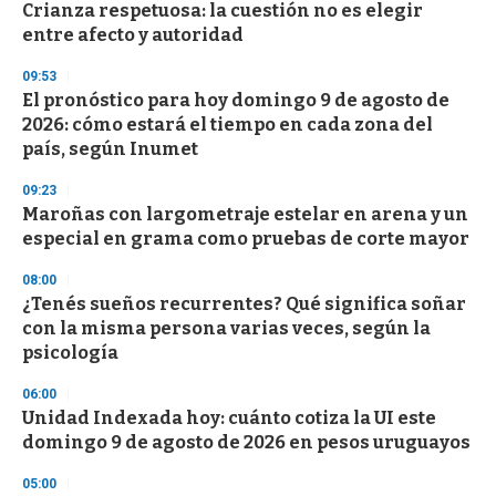
e
Crianza respetuosa: la cuestión no es elegir
c
entre afecto y autoridad
o
n
d
09:53
s
El pronóstico para hoy domingo 9 de agosto de
2026: cómo estará el tiempo en cada zona del
país, según Inumet
09:23
Maroñas con largometraje estelar en arena y un
especial en grama como pruebas de corte mayor
08:00
¿Tenés sueños recurrentes? Qué significa soñar
con la misma persona varias veces, según la
psicología
06:00
Unidad Indexada hoy: cuánto cotiza la UI este
domingo 9 de agosto de 2026 en pesos uruguayos
05:00