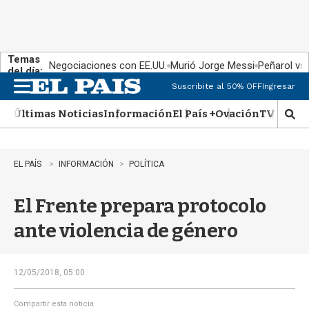
Temas
Negociaciones con EE.UU.
Murió Jorge Messi
Peñarol vs
del día:
Suscribite al 50% OFF
Ingresar
M
e
Últimas Noticias
Información
El País +
Ovación
TV Show
n
M
u
o
s
t
EL PAÍS
INFORMACIÓN
POLÍTICA
r
a
El Frente prepara protocolo
r
b
ante violencia de género
�
s
q
u
12/05/2018, 05:00
e
d
Compartir esta noticia