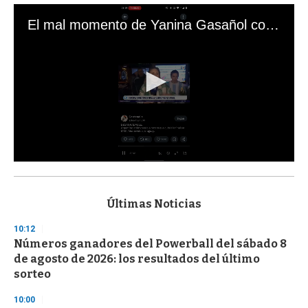
El mal momento de Yanina Gasañol con un hincha argentino en "Subrayado"
0
s
e
c
Últimas Noticias
o
n
10:12
d
Números ganadores del Powerball del sábado 8
s
o
de agosto de 2026: los resultados del último
f
sorteo
3
3
s
10:00