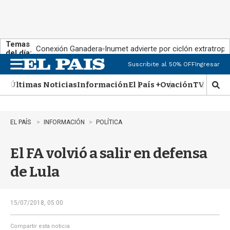
Temas
Conexión Ganadera
Inumet advierte por ciclón extratropi
del día:
Suscribite al 50% OFF
Ingresar
M
e
Últimas Noticias
Información
El País +
Ovación
TV Show
n
M
u
o
s
t
EL PAÍS
INFORMACIÓN
POLÍTICA
r
a
El FA volvió a salir en defensa
r
b
de Lula
�
s
q
u
15/07/2018, 05:00
e
d
Compartir esta noticia