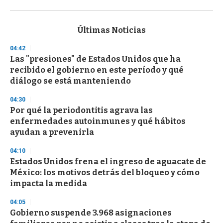
0
s
e
c
Últimas Noticias
o
n
04:42
d
Las "presiones" de Estados Unidos que ha
s
o
recibido el gobierno en este período y qué
f
diálogo se está manteniendo
3
3
s
04:30
e
Por qué la periodontitis agrava las
c
enfermedades autoinmunes y qué hábitos
o
n
ayudan a prevenirla
d
s
04:10
Estados Unidos frena el ingreso de aguacate de
México: los motivos detrás del bloqueo y cómo
impacta la medida
04:05
Gobierno suspende 3.968 asignaciones