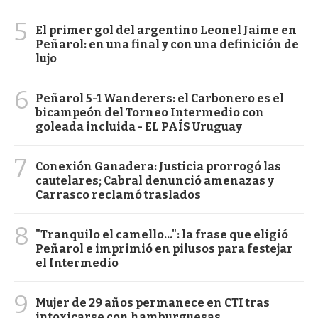
5
El primer gol del argentino Leonel Jaime en
Peñarol: en una final y con una definición de
lujo
6
Peñarol 5-1 Wanderers: el Carbonero es el
bicampeón del Torneo Intermedio con
goleada incluida - EL PAÍS Uruguay
7
Conexión Ganadera: Justicia prorrogó las
cautelares; Cabral denunció amenazas y
Carrasco reclamó traslados
8
"Tranquilo el camello...": la frase que eligió
Peñarol e imprimió en pilusos para festejar
el Intermedio
9
Mujer de 29 años permanece en CTI tras
intoxicarse con hamburguesas