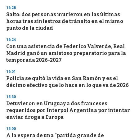
s
16:28
Salto: dos personas murieron en las últimas
horas tras siniestros de tránsito en el mismo
punto de la ciudad
16:24
Con una asistencia de Federico Valverde, Real
Madrid ganó un amistoso preparatorio para la
temporada 2026-2027
16:01
Policía se quitó la vida en San Ramón y es el
décimo efectivo que lo hace en lo que va de 2026
15:30
Detuvieron en Uruguay a dos franceses
requeridos por Interpol Argentina por intentar
enviar droga a Europa
15:00
A la espera de una "partida grande de