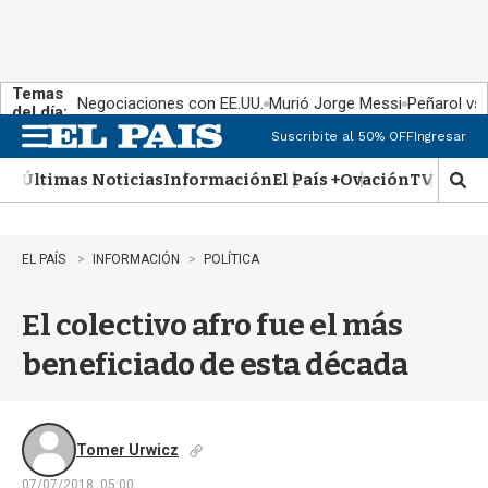
Temas
Negociaciones con EE.UU.
Murió Jorge Messi
Peñarol vs
del día:
Suscribite al 50% OFF
Ingresar
M
e
Últimas Noticias
Información
El País +
Ovación
TV Show
n
M
u
o
s
t
EL PAÍS
INFORMACIÓN
POLÍTICA
r
a
El colectivo afro fue el más
r
b
beneficiado de esta década
�
s
q
u
e
Tomer Urwicz
d
07/07/2018, 05:00