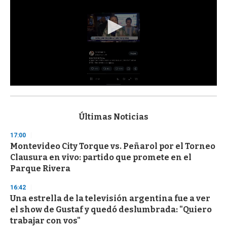
0
s
e
c
Últimas Noticias
o
n
17:00
d
Montevideo City Torque vs. Peñarol por el Torneo
s
o
Clausura en vivo: partido que promete en el
f
Parque Rivera
3
3
s
16:42
e
Una estrella de la televisión argentina fue a ver
c
el show de Gustaf y quedó deslumbrada: "Quiero
o
n
trabajar con vos"
d