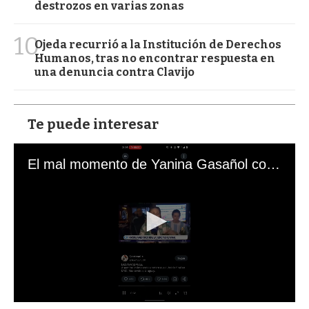
destrozos en varias zonas
10
Ojeda recurrió a la Institución de Derechos
Humanos, tras no encontrar respuesta en
una denuncia contra Clavijo
Te puede interesar
El mal momento de Yanina Gasañol con un hincha argentino en "Subrayado"
0