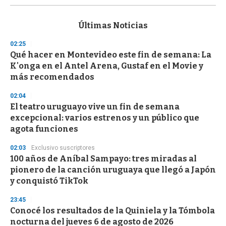
s
e
c
Últimas Noticias
o
n
02:25
d
Qué hacer en Montevideo este fin de semana: La
s
o
K'onga en el Antel Arena, Gustaf en el Movie y
f
más recomendados
3
3
s
02:04
e
El teatro uruguayo vive un fin de semana
c
excepcional: varios estrenos y un público que
o
n
agota funciones
d
s
02:03
Exclusivo suscriptores
100 años de Aníbal Sampayo: tres miradas al
pionero de la canción uruguaya que llegó a Japón
y conquistó TikTok
23:45
Conocé los resultados de la Quiniela y la Tómbola
nocturna del jueves 6 de agosto de 2026