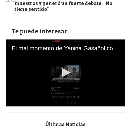
maestros y generó un fuerte debate: "No
tiene sentido"
Te puede interesar
El mal momento de Yanina Gasañol con un hincha argentino en "Subrayado"
0
s
e
c
Últimas Noticias
o