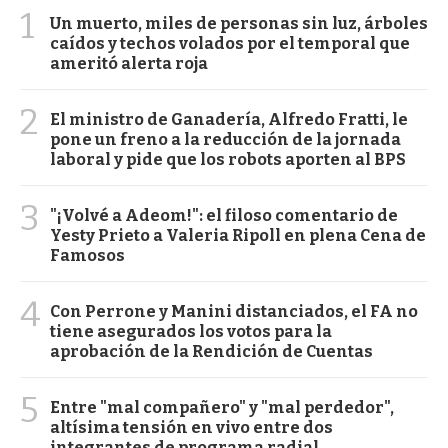
1
Un muerto, miles de personas sin luz, árboles
caídos y techos volados por el temporal que
ameritó alerta roja
2
El ministro de Ganadería, Alfredo Fratti, le
pone un freno a la reducción de la jornada
laboral y pide que los robots aporten al BPS
3
"¡Volvé a Adeom!": el filoso comentario de
Yesty Prieto a Valeria Ripoll en plena Cena de
Famosos
4
Con Perrone y Manini distanciados, el FA no
tiene asegurados los votos para la
aprobación de la Rendición de Cuentas
5
Entre "mal compañero" y "mal perdedor",
altísima tensión en vivo entre dos
integrantes de programa radial