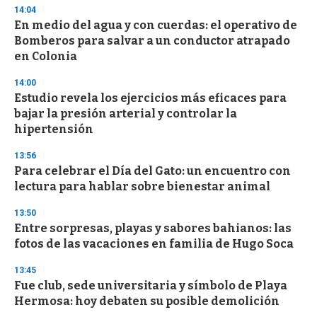
n
14:04
d
En medio del agua y con cuerdas: el operativo de
s
o
Bomberos para salvar a un conductor atrapado
f
en Colonia
3
3
s
14:00
e
Estudio revela los ejercicios más eficaces para
c
bajar la presión arterial y controlar la
o
n
hipertensión
d
s
13:56
Para celebrar el Día del Gato: un encuentro con
lectura para hablar sobre bienestar animal
13:50
Entre sorpresas, playas y sabores bahianos: las
fotos de las vacaciones en familia de Hugo Soca
13:45
Fue club, sede universitaria y símbolo de Playa
Hermosa: hoy debaten su posible demolición