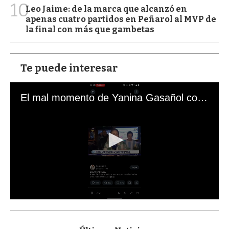
10
Leo Jaime: de la marca que alcanzó en
apenas cuatro partidos en Peñarol al MVP de
la final con más que gambetas
Te puede interesar
El mal momento de Yanina Gasañol con un hincha argentino en "Subrayado"
0
s
e
c