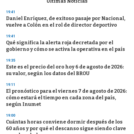
Últimas Noticias
o
n
19:41
d
Daniel Enríquez, de exitoso pasaje por Nacional,
s
o
vuelve a Colón en el rol de director deportivo
f
3
19:41
3
s
Qué significa la alerta roja decretada por el
e
gobierno y cómo se activa la operativa en el país
c
o
19:35
n
d
Este es el precio del oro hoy 6 de agosto de 2026:
s
su valor, según los datos del BROU
19:11
El pronóstico para el viernes 7 de agosto de 2026:
cómo estará el tiempo en cada zona del país,
según Inumet
19:00
Cuántas horas conviene dormir después de los
60 años y por qué el descanso sigue siendo clave