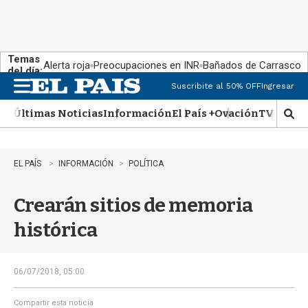
Temas
Alerta roja
Preocupaciones en INR
Bañados de Carrasco
del día:
Suscribite al 50% OFF
Ingresar
M
e
Últimas Noticias
Información
El País +
Ovación
TV Show
n
M
u
o
s
t
EL PAÍS
INFORMACIÓN
POLÍTICA
r
a
Crearán sitios de memoria
r
b
histórica
�
s
q
u
06/07/2018, 05:00
e
d
Compartir esta noticia