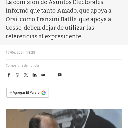
a
La comisión de Asuntos Electorales
informó que tanto Amado, que apoya a
Orsi, como Franzini Batlle, que apoya a
Cosse, deben dejar de utilizar las
referencias al expresidente.
17/06/2024, 13:28
Compartir esta noticia
F
W
T
L
E
a
h
w
i
m
c
a
i
n
a
e
t
t
k
i
+
Agregar El País en
b
s
t
e
l
o
A
e
d
o
p
r
I
k
p
n