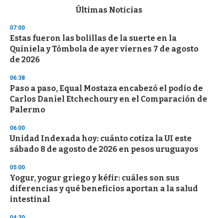
c
Últimas Noticias
o
n
07:00
d
Estas fueron las bolillas de la suerte en la
s
o
Quiniela y Tómbola de ayer viernes 7 de agosto
f
de 2026
3
3
s
06:38
e
Paso a paso, Equal Mostaza encabezó el podio de
c
Carlos Daniel Etchechoury en el Comparación de
o
n
Palermo
d
s
06:00
Unidad Indexada hoy: cuánto cotiza la UI este
sábado 8 de agosto de 2026 en pesos uruguayos
05:00
Yogur, yogur griego y kéfir: cuáles son sus
diferencias y qué beneficios aportan a la salud
intestinal
04:30