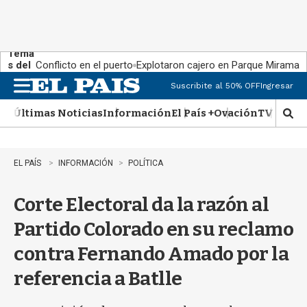
Tema
s del
Conflicto en el puerto
Explotaron cajero en Parque Miramar
día:
Suscribite al 50% OFF
Ingresar
M
e
Últimas Noticias
Información
El País +
Ovación
TV Show
n
M
u
o
s
t
EL PAÍS
INFORMACIÓN
POLÍTICA
r
a
Corte Electoral da la razón al
r
b
Partido Colorado en su reclamo
�
s
contra Fernando Amado por la
q
u
referencia a Batlle
e
d