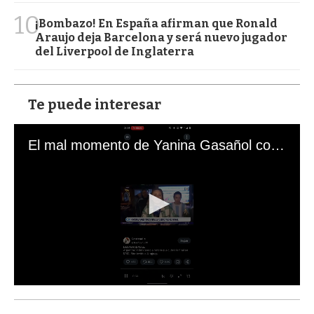
10
¡Bombazo! En España afirman que Ronald
Araujo deja Barcelona y será nuevo jugador
del Liverpool de Inglaterra
Te puede interesar
El mal momento de Yanina Gasañol con un hincha argentino en "Subrayado"
0
s
e