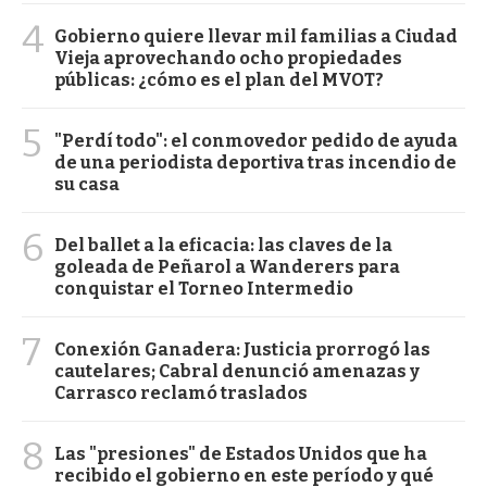
4
Gobierno quiere llevar mil familias a Ciudad
Vieja aprovechando ocho propiedades
públicas: ¿cómo es el plan del MVOT?
5
"Perdí todo": el conmovedor pedido de ayuda
de una periodista deportiva tras incendio de
su casa
6
Del ballet a la eficacia: las claves de la
goleada de Peñarol a Wanderers para
conquistar el Torneo Intermedio
7
Conexión Ganadera: Justicia prorrogó las
cautelares; Cabral denunció amenazas y
Carrasco reclamó traslados
8
Las "presiones" de Estados Unidos que ha
recibido el gobierno en este período y qué