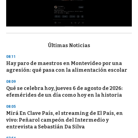
0
s
e
c
Últimas Noticias
o
n
08:11
d
Hay paro de maestros en Montevideo por una
s
o
agresión: qué pasa con la alimentación escolar
f
3
08:09
3
s
Qué se celebra hoy, jueves 6 de agosto de 2026:
e
efemérides de un día como hoy en la historia
c
o
08:05
n
d
Mirá En Clave País, el streaming de El País, en
s
vivo: Peñarol campeón del Intermedio y
entrevista a Sebastián Da Silva