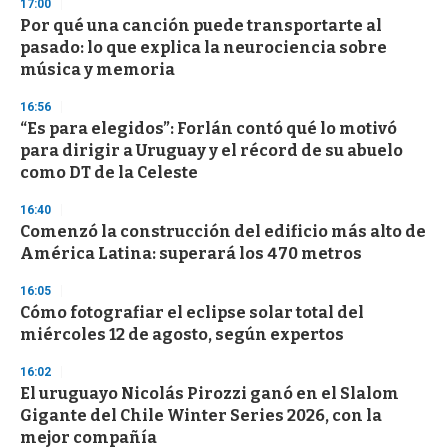
17:00
d
Por qué una canción puede transportarte al
s
o
pasado: lo que explica la neurociencia sobre
f
música y memoria
3
3
s
16:56
e
“Es para elegidos”: Forlán contó qué lo motivó
c
para dirigir a Uruguay y el récord de su abuelo
o
n
como DT de la Celeste
d
s
16:40
Comenzó la construcción del edificio más alto de
América Latina: superará los 470 metros
16:05
Cómo fotografiar el eclipse solar total del
miércoles 12 de agosto, según expertos
16:02
El uruguayo Nicolás Pirozzi ganó en el Slalom
Gigante del Chile Winter Series 2026, con la
mejor compañía