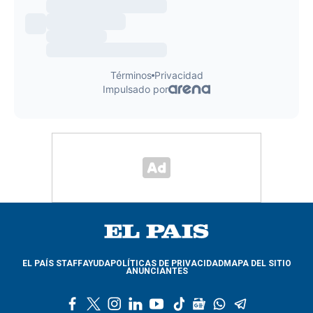
EL PAÍS STAFF
AYUDA
POLÍTICAS DE PRIVACIDAD
MAPA DEL SITIO
ANUNCIANTES
f
t
i
l
y
t
g
w
t