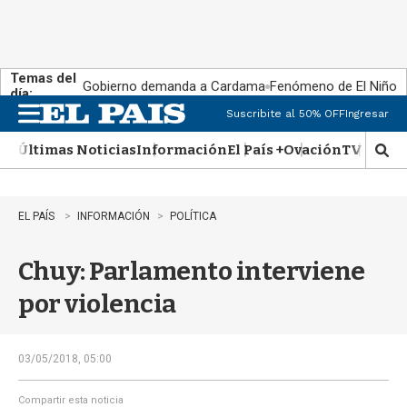
Temas del
Gobierno demanda a Cardama
Fenómeno de El Niño
día:
Suscribite al 50% OFF
Ingresar
M
e
Últimas Noticias
Información
El País +
Ovación
TV Show
n
M
u
o
s
t
EL PAÍS
INFORMACIÓN
POLÍTICA
r
a
Chuy: Parlamento interviene
r
b
por violencia
�
s
q
u
03/05/2018, 05:00
e
d
Compartir esta noticia