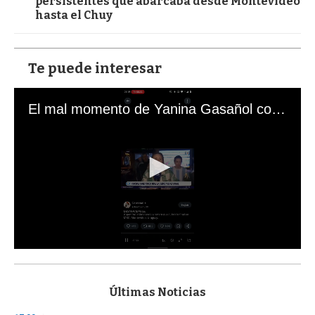
persistentes que abarcaba desde Montevideo
hasta el Chuy
Te puede interesar
El mal momento de Yanina Gasañol con un hincha argentino en "Subrayado"
0
s
e
c
Últimas Noticias
o
n