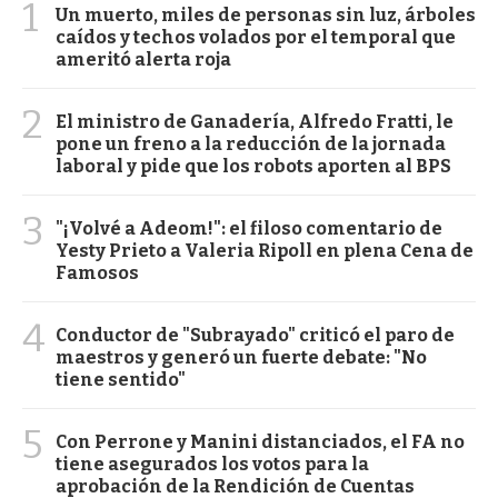
1
Un muerto, miles de personas sin luz, árboles
caídos y techos volados por el temporal que
ameritó alerta roja
2
El ministro de Ganadería, Alfredo Fratti, le
pone un freno a la reducción de la jornada
laboral y pide que los robots aporten al BPS
3
"¡Volvé a Adeom!": el filoso comentario de
Yesty Prieto a Valeria Ripoll en plena Cena de
Famosos
4
Conductor de "Subrayado" criticó el paro de
maestros y generó un fuerte debate: "No
tiene sentido"
5
Con Perrone y Manini distanciados, el FA no
tiene asegurados los votos para la
aprobación de la Rendición de Cuentas