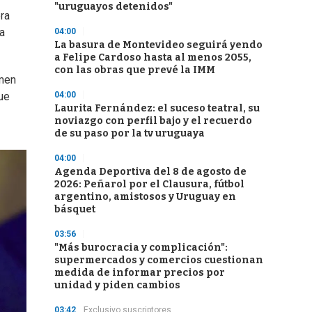
"uruguayos detenidos"
era
ca
04:00
La basura de Montevideo seguirá yendo
a Felipe Cardoso hasta al menos 2055,
con las obras que prevé la IMM
amen
04:00
ue
Laurita Fernández: el suceso teatral, su
noviazgo con perfil bajo y el recuerdo
de su paso por la tv uruguaya
04:00
Agenda Deportiva del 8 de agosto de
2026: Peñarol por el Clausura, fútbol
argentino, amistosos y Uruguay en
básquet
03:56
"Más burocracia y complicación":
supermercados y comercios cuestionan
medida de informar precios por
unidad y piden cambios
03:42
Exclusivo suscriptores