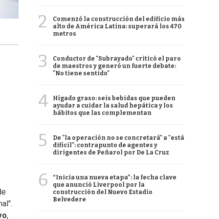
2
Comenzó la construcción del edificio más
alto de América Latina: superará los 470
metros
3
Conductor de "Subrayado" criticó el paro
de maestros y generó un fuerte debate:
"No tiene sentido"
4
Hígado graso: seis bebidas que pueden
ayudar a cuidar la salud hepática y los
hábitos que las complementan
5
De "la operación no se concretará" a "está
difícil": contrapunto de agentes y
dirigentes de Peñarol por De La Cruz
6
“Inicia una nueva etapa”: la fecha clave
que anunció Liverpool por la
de
construcción del Nuevo Estadio
Belvedere
al".
vo
,