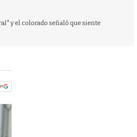
s
q
u
e
al" y el colorado señaló que siente
d
a
 en