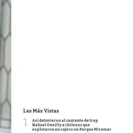
Las Más Vistas
1
Así detuvieron al cantante de trap
Nahuel One23 y a chilenos que
explotaron un cajero en Parque Miramar