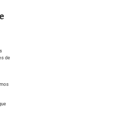
e
es
es de
cimos
 que