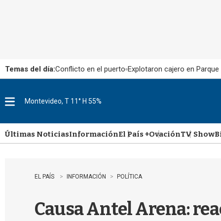
Temas del día:
Conflicto en el puerto
Explotaron cajero en Parque
Montevideo, T 11° H 55%
M
e
n
u
Últimas Noticias
Información
El País +
Ovación
TV Show
B
EL PAÍS
INFORMACIÓN
POLÍTICA
Causa Antel Arena: rea