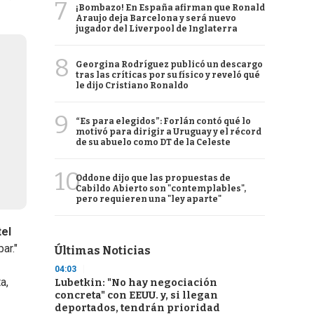
7
¡Bombazo! En España afirman que Ronald
Araujo deja Barcelona y será nuevo
jugador del Liverpool de Inglaterra
8
Georgina Rodríguez publicó un descargo
tras las críticas por su físico y reveló qué
le dijo Cristiano Ronaldo
9
“Es para elegidos”: Forlán contó qué lo
motivó para dirigir a Uruguay y el récord
de su abuelo como DT de la Celeste
10
Oddone dijo que las propuestas de
Cabildo Abierto son "contemplables",
pero requieren una "ley aparte"
tel
ar."
Últimas Noticias
04:03
a,
Lubetkin: "No hay negociación
concreta" con EEUU. y, si llegan
deportados, tendrán prioridad