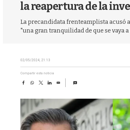
la reapertura de la inv
La precandidata frenteamplista acusó al
"una gran tranquilidad de que se vaya a
02/05/2024, 21:13
Compartir esta noticia
F
W
T
L
E
a
h
w
i
m
c
a
i
n
a
e
t
t
k
i
b
s
t
e
l
o
A
e
d
o
p
r
I
k
p
n