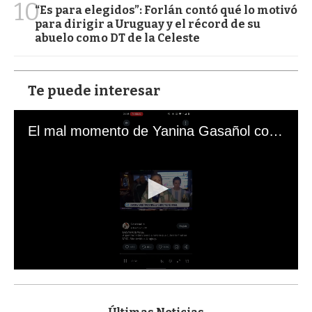
10
“Es para elegidos”: Forlán contó qué lo motivó
para dirigir a Uruguay y el récord de su
abuelo como DT de la Celeste
Te puede interesar
El mal momento de Yanina Gasañol con un hincha argentino en "Subrayado"
0
s
e
c