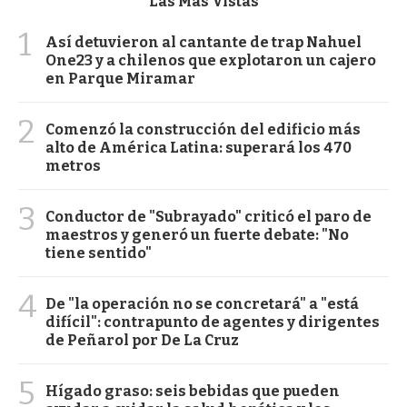
Las Más Vistas
1
Así detuvieron al cantante de trap Nahuel
One23 y a chilenos que explotaron un cajero
en Parque Miramar
2
Comenzó la construcción del edificio más
alto de América Latina: superará los 470
metros
3
Conductor de "Subrayado" criticó el paro de
maestros y generó un fuerte debate: "No
tiene sentido"
4
De "la operación no se concretará" a "está
difícil": contrapunto de agentes y dirigentes
de Peñarol por De La Cruz
5
Hígado graso: seis bebidas que pueden