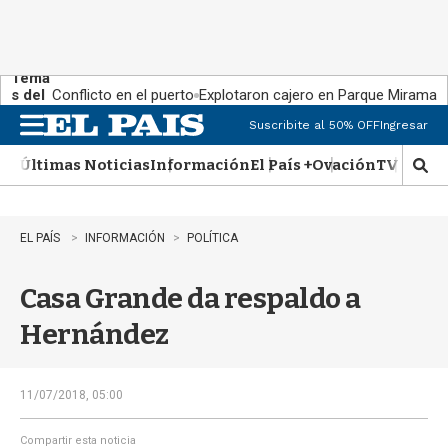
Tema
s del
Conflicto en el puerto
Explotaron cajero en Parque Miramar
día:
Suscribite al 50% OFF
Ingresar
M
e
Últimas Noticias
Información
El País +
Ovación
TV Show
n
M
u
o
s
t
EL PAÍS
INFORMACIÓN
POLÍTICA
r
a
Casa Grande da respaldo a
r
b
Hernández
�
s
q
u
11/07/2018, 05:00
e
d
Compartir esta noticia