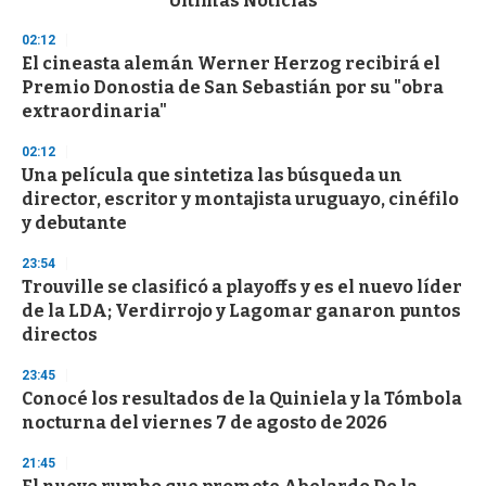
Últimas Noticias
o
n
02:12
d
El cineasta alemán Werner Herzog recibirá el
s
o
Premio Donostia de San Sebastián por su "obra
f
extraordinaria"
3
3
s
02:12
e
Una película que sintetiza las búsqueda un
c
director, escritor y montajista uruguayo, cinéfilo
o
n
y debutante
d
s
23:54
Trouville se clasificó a playoffs y es el nuevo líder
de la LDA; Verdirrojo y Lagomar ganaron puntos
directos
23:45
Conocé los resultados de la Quiniela y la Tómbola
nocturna del viernes 7 de agosto de 2026
21:45