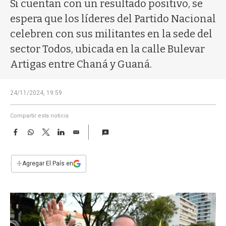
a
Si cuentan con un resultado positivo, se
espera que los líderes del Partido Nacional
celebren con sus militantes en la sede del
sector Todos, ubicada en la calle Bulevar
Artigas entre Chaná y Guaná.
24/11/2024, 19:59
Compartir esta noticia
F
W
T
L
E
a
h
w
i
m
c
a
i
n
a
e
t
t
k
i
+
Agregar El País en
b
s
t
e
l
o
A
e
d
o
p
r
I
k
p
n