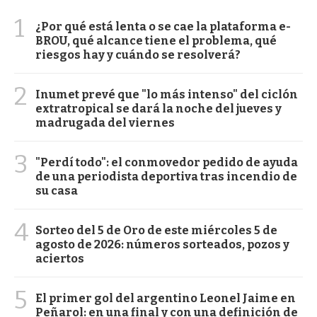
1
¿Por qué está lenta o se cae la plataforma e-
BROU, qué alcance tiene el problema, qué
riesgos hay y cuándo se resolverá?
2
Inumet prevé que "lo más intenso" del ciclón
extratropical se dará la noche del jueves y
madrugada del viernes
3
"Perdí todo": el conmovedor pedido de ayuda
de una periodista deportiva tras incendio de
su casa
4
Sorteo del 5 de Oro de este miércoles 5 de
agosto de 2026: números sorteados, pozos y
aciertos
5
El primer gol del argentino Leonel Jaime en
Peñarol: en una final y con una definición de