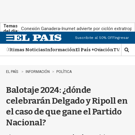
Temas
Conexión Ganadera
Inumet advierte por ciclón extratropi
del día:
Suscribite al 50% OFF
Ingresar
M
e
Últimas Noticias
Información
El País +
Ovación
TV Show
n
M
u
o
s
t
EL PAÍS
INFORMACIÓN
POLÍTICA
r
a
Balotaje 2024: ¿dónde
r
b
celebrarán Delgado y Ripoll en
�
s
el caso de que gane el Partido
q
u
Nacional?
e
d