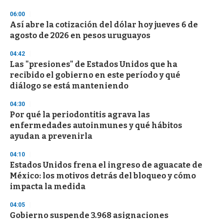
o
n
06:00
d
Así abre la cotización del dólar hoy jueves 6 de
s
o
agosto de 2026 en pesos uruguayos
f
3
04:42
3
s
Las "presiones" de Estados Unidos que ha
e
recibido el gobierno en este período y qué
c
diálogo se está manteniendo
o
n
d
04:30
s
Por qué la periodontitis agrava las
enfermedades autoinmunes y qué hábitos
ayudan a prevenirla
04:10
Estados Unidos frena el ingreso de aguacate de
México: los motivos detrás del bloqueo y cómo
impacta la medida
04:05
Gobierno suspende 3.968 asignaciones