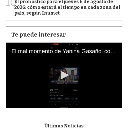
10
El pronóstico para el jueves 6 de agosto de
2026: cómo estará el tiempo en cada zona del
país, según Inumet
Te puede interesar
El mal momento de Yanina Gasañol con un hincha argentino en "Subrayado"
0
s
e
c
Últimas Noticias