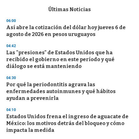
e
c
Últimas Noticias
o
n
06:00
d
Así abre la cotización del dólar hoy jueves 6 de
s
o
agosto de 2026 en pesos uruguayos
f
3
04:42
3
s
Las "presiones" de Estados Unidos que ha
e
recibido el gobierno en este período y qué
c
diálogo se está manteniendo
o
n
d
04:30
s
Por qué la periodontitis agrava las
enfermedades autoinmunes y qué hábitos
ayudan a prevenirla
04:10
Estados Unidos frena el ingreso de aguacate de
México: los motivos detrás del bloqueo y cómo
impacta la medida