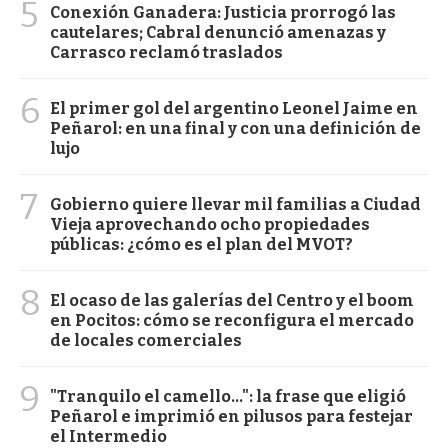
5
Conexión Ganadera: Justicia prorrogó las
cautelares; Cabral denunció amenazas y
Carrasco reclamó traslados
6
El primer gol del argentino Leonel Jaime en
Peñarol: en una final y con una definición de
lujo
7
Gobierno quiere llevar mil familias a Ciudad
Vieja aprovechando ocho propiedades
públicas: ¿cómo es el plan del MVOT?
8
El ocaso de las galerías del Centro y el boom
en Pocitos: cómo se reconfigura el mercado
de locales comerciales
9
"Tranquilo el camello...": la frase que eligió
Peñarol e imprimió en pilusos para festejar
el Intermedio