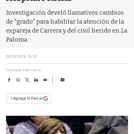
a
Investigación develó llamativos cambios
de "grado" para habilitar la atención de la
expareja de Carrera y del civil herido en La
Paloma.
28/03/2023, 20:30
Compartir esta noticia
F
W
T
L
E
a
h
w
i
m
c
a
i
n
a
e
t
t
k
i
+
Agregar El País en
b
s
t
e
l
o
A
e
d
o
p
r
I
k
p
n