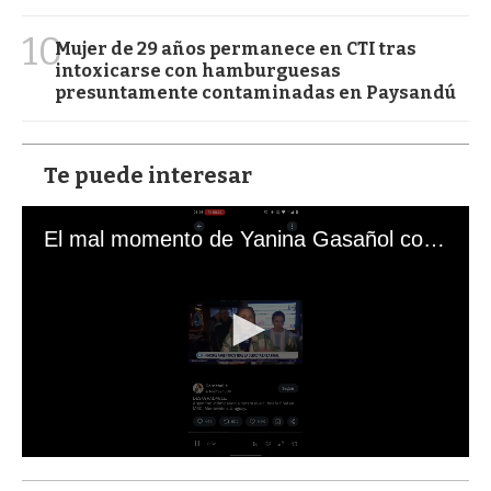
10
Mujer de 29 años permanece en CTI tras
intoxicarse con hamburguesas
presuntamente contaminadas en Paysandú
Te puede interesar
El mal momento de Yanina Gasañol con un hincha argentino en "Subrayado"
0
s