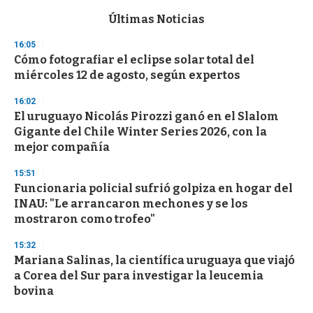
e
c
Últimas Noticias
o
n
16:05
d
Cómo fotografiar el eclipse solar total del
s
o
miércoles 12 de agosto, según expertos
f
3
16:02
3
s
El uruguayo Nicolás Pirozzi ganó en el Slalom
e
Gigante del Chile Winter Series 2026, con la
c
mejor compañía
o
n
d
15:51
s
Funcionaria policial sufrió golpiza en hogar del
INAU: "Le arrancaron mechones y se los
mostraron como trofeo"
15:32
Mariana Salinas, la científica uruguaya que viajó
a Corea del Sur para investigar la leucemia
bovina