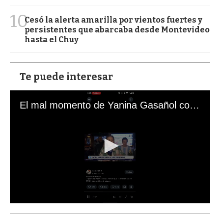
10
Cesó la alerta amarilla por vientos fuertes y
persistentes que abarcaba desde Montevideo
hasta el Chuy
Te puede interesar
El mal momento de Yanina Gasañol con un hincha argentino en "Subrayado"
0
s