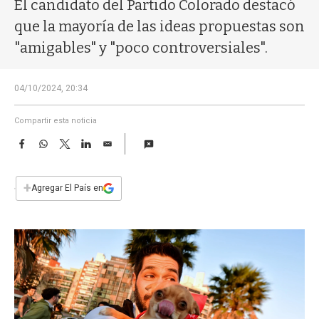
a
El candidato del Partido Colorado destacó
que la mayoría de las ideas propuestas son
"amigables" y "poco controversiales".
04/10/2024, 20:34
Compartir esta noticia
F
W
T
L
E
a
h
w
i
m
c
a
i
n
a
e
t
t
k
i
+
Agregar El País en
b
s
t
e
l
o
A
e
d
o
p
r
I
k
p
n