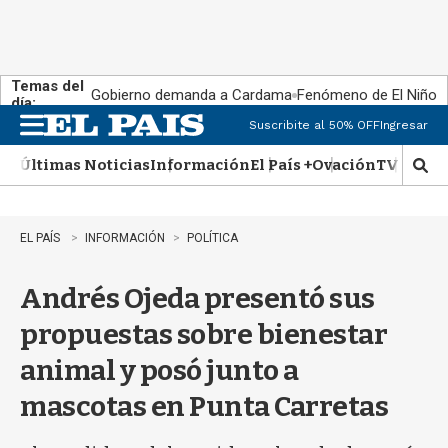
Temas del
Gobierno demanda a Cardama
Fenómeno de El Niño
día:
Suscribite al 50% OFF
Ingresar
M
e
Últimas Noticias
Información
El País +
Ovación
TV Show
n
M
u
o
s
t
EL PAÍS
INFORMACIÓN
POLÍTICA
r
a
Andrés Ojeda presentó sus
r
b
propuestas sobre bienestar
�
s
animal y posó junto a
q
u
mascotas en Punta Carretas
e
d