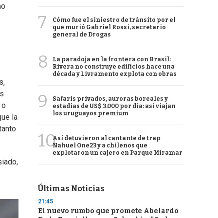
mo
7
Cómo fue el siniestro de tránsito por el
que murió Gabriel Rossi, secretario
general de Drogas
8
La paradoja en la frontera con Brasil:
Rivera no construye edificios hace una
década y Livramento explota con obras
s,
ás
9
Safaris privados, auroras boreales y
 o
estadías de US$ 3.000 por día: así viajan
los uruguayos premium
que la
tanto
10
Así detuvieron al cantante de trap
Nahuel One23 y a chilenos que
explotaron un cajero en Parque Miramar
siado,
Últimas Noticias
21:45
El nuevo rumbo que promete Abelardo