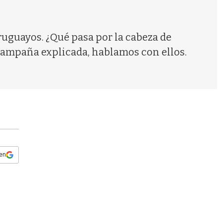
s
q
u
e
ruguayos. ¿Qué pasa por la cabeza de
d
campaña explicada, hablamos con ellos.
a
 en