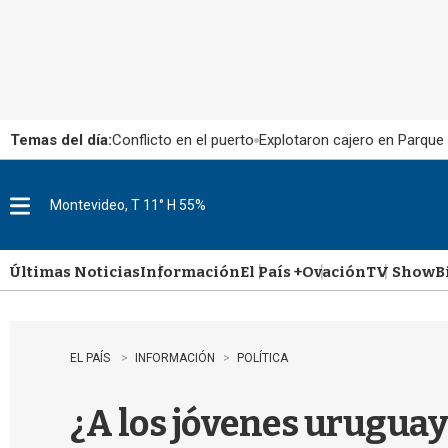
Temas del día:
Conflicto en el puerto
Explotaron cajero en Parque
Montevideo, T 11° H 55%
M
e
n
u
Últimas Noticias
Información
El País +
Ovación
TV Show
B
EL PAÍS
INFORMACIÓN
POLÍTICA
¿A los jóvenes uruguayo