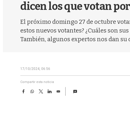
dicen los que votan po
El próximo domingo 27 de octubre votar
estos nuevos votantes? ¿Cuáles son su
También, algunos expertos nos dan su 
17/10/2024, 06:56
Compartir esta noticia
F
W
T
L
E
a
h
w
i
m
c
a
i
n
a
e
t
t
k
i
b
s
t
e
l
o
A
e
d
o
p
r
I