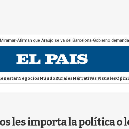
 Miramar
Afirman que Araujo se va del Barcelona
Gobierno demanda
ienestar
Negocios
Mundo
Rurales
Narrativas visuales
Opin
s les importa la política o l