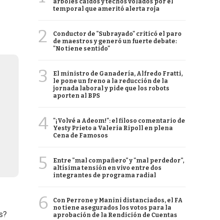
árboles caídos y techos volados por el
temporal que ameritó alerta roja
2
Conductor de "Subrayado" criticó el paro
de maestros y generó un fuerte debate:
"No tiene sentido"
3
El ministro de Ganadería, Alfredo Fratti,
le pone un freno a la reducción de la
jornada laboral y pide que los robots
aporten al BPS
4
"¡Volvé a Adeom!": el filoso comentario de
Yesty Prieto a Valeria Ripoll en plena
Cena de Famosos
5
Entre "mal compañero" y "mal perdedor",
altísima tensión en vivo entre dos
integrantes de programa radial
6
Con Perrone y Manini distanciados, el FA
no tiene asegurados los votos para la
s?
aprobación de la Rendición de Cuentas