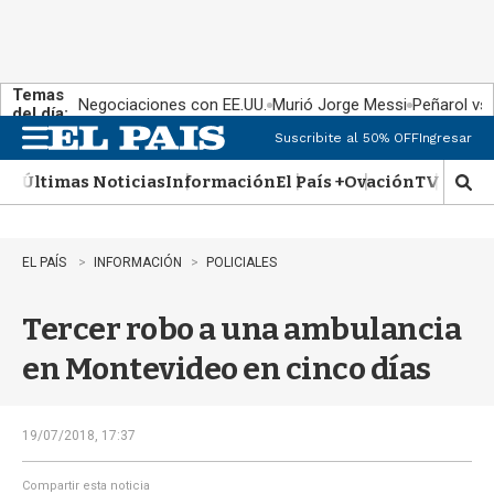
Temas
Negociaciones con EE.UU.
Murió Jorge Messi
Peñarol vs
del día:
Suscribite al 50% OFF
Ingresar
M
e
Últimas Noticias
Información
El País +
Ovación
TV Show
n
M
u
o
s
t
EL PAÍS
INFORMACIÓN
POLICIALES
r
a
Tercer robo a una ambulancia
r
b
en Montevideo en cinco días
�
s
q
u
19/07/2018, 17:37
e
d
Compartir esta noticia