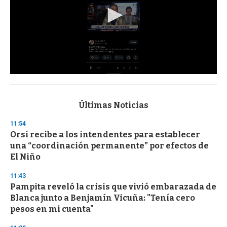
0
s
e
c
Últimas Noticias
o
n
11:54
d
Orsi recibe a los intendentes para establecer
s
o
una “coordinación permanente” por efectos de
f
El Niño
3
3
s
11:43
e
Pampita reveló la crisis que vivió embarazada de
c
Blanca junto a Benjamín Vicuña: "Tenía cero
o
n
pesos en mi cuenta"
d
s