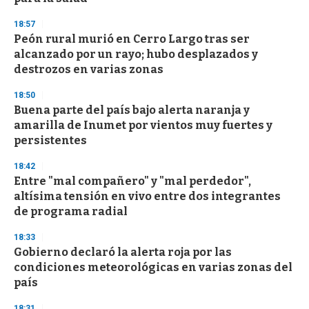
d
s
18:57
Peón rural murió en Cerro Largo tras ser
alcanzado por un rayo; hubo desplazados y
destrozos en varias zonas
18:50
Buena parte del país bajo alerta naranja y
amarilla de Inumet por vientos muy fuertes y
persistentes
18:42
Entre "mal compañero" y "mal perdedor",
altísima tensión en vivo entre dos integrantes
de programa radial
18:33
Gobierno declaró la alerta roja por las
condiciones meteorológicas en varias zonas del
país
18:31