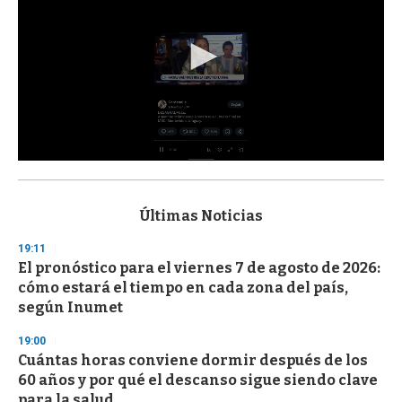
0
s
e
c
Últimas Noticias
o
n
19:11
d
El pronóstico para el viernes 7 de agosto de 2026:
s
o
cómo estará el tiempo en cada zona del país,
f
según Inumet
3
3
s
19:00
e
Cuántas horas conviene dormir después de los
c
60 años y por qué el descanso sigue siendo clave
o
n
para la salud