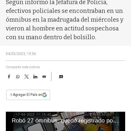
a
Según informó la Jefatura de Policía,
efectivos policiales se encontraban en un
ómnibus en la madrugada del miércoles y
vieron al hombre en actitud sospechosa
con su mano dentro del bolsillo.
04/05/2023, 19:56
Compartir esta noticia
F
W
T
L
E
a
h
w
i
m
c
a
i
n
a
e
t
t
k
i
+
Agregar El País en
b
s
t
e
l
o
A
e
d
o
p
r
I
k
p
n