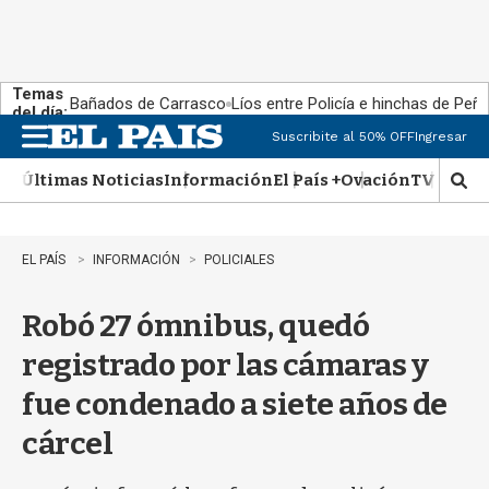
Temas
Bañados de Carrasco
Líos entre Policía e hinchas de Peña
del día:
Suscribite al 50% OFF
Ingresar
M
e
Últimas Noticias
Información
El País +
Ovación
TV Show
n
M
u
o
s
t
EL PAÍS
INFORMACIÓN
POLICIALES
r
a
Robó 27 ómnibus, quedó
r
b
registrado por las cámaras y
�
s
fue condenado a siete años de
q
u
cárcel
e
d