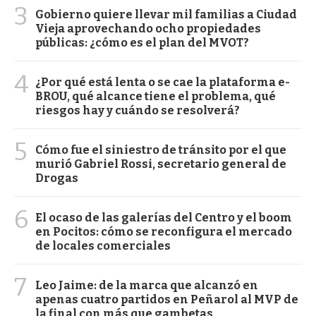
3
Gobierno quiere llevar mil familias a Ciudad
Vieja aprovechando ocho propiedades
públicas: ¿cómo es el plan del MVOT?
4
¿Por qué está lenta o se cae la plataforma e-
BROU, qué alcance tiene el problema, qué
riesgos hay y cuándo se resolverá?
5
Cómo fue el siniestro de tránsito por el que
murió Gabriel Rossi, secretario general de
Drogas
6
El ocaso de las galerías del Centro y el boom
en Pocitos: cómo se reconfigura el mercado
de locales comerciales
7
Leo Jaime: de la marca que alcanzó en
apenas cuatro partidos en Peñarol al MVP de
la final con más que gambetas