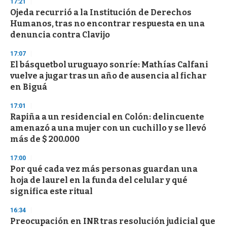
17:21
s
Ojeda recurrió a la Institución de Derechos
Humanos, tras no encontrar respuesta en una
denuncia contra Clavijo
17:07
El básquetbol uruguayo sonríe: Mathías Calfani
vuelve a jugar tras un año de ausencia al fichar
en Biguá
17:01
Rapiña a un residencial en Colón: delincuente
amenazó a una mujer con un cuchillo y se llevó
más de $ 200.000
17:00
Por qué cada vez más personas guardan una
hoja de laurel en la funda del celular y qué
significa este ritual
16:34
Preocupación en INR tras resolución judicial que