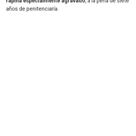
rapiña especialmente agravado
, a la pena de siete
años de penitenciaría.