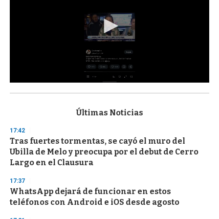
0
s
e
c
Últimas Noticias
o
n
17:42
d
Tras fuertes tormentas, se cayó el muro del
s
o
Ubilla de Melo y preocupa por el debut de Cerro
f
Largo en el Clausura
3
3
s
17:37
e
WhatsApp dejará de funcionar en estos
c
teléfonos con Android e iOS desde agosto
o
n
d