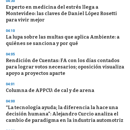
04:30
n
d
Experto en medicina del estrés llega a
s
Montevideo: las claves de Daniel López Rosetti
para vivir mejor
04:10
La lupa sobre las multas que aplica Ambiente: a
quiénes se sanciona y por qué
04:05
Rendición de Cuentas: FA con los días contados
para lograr votos necesarios; oposición visualiza
apoyo a proyectos aparte
04:01
Columna de APPCU: de cal y de arena
04:00
“La tecnología ayuda; la diferencia la hace una
decisión humana”: Alejandro Curcio analiza el
cambio de paradigma en la industria automotriz