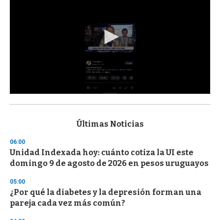
0
s
e
c
Últimas Noticias
o
n
06:00
d
Unidad Indexada hoy: cuánto cotiza la UI este
s
o
domingo 9 de agosto de 2026 en pesos uruguayos
f
3
05:00
3
s
¿Por qué la diabetes y la depresión forman una
e
pareja cada vez más común?
c
o