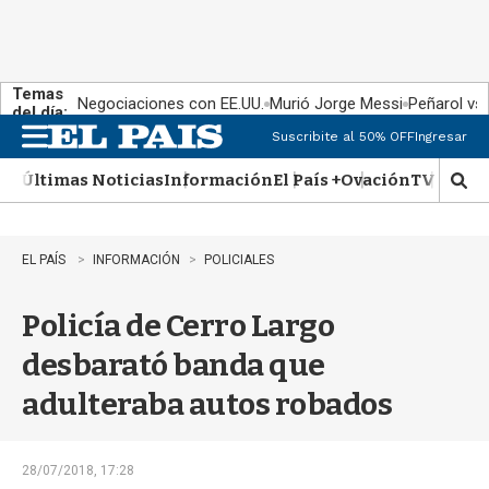
Temas
Negociaciones con EE.UU.
Murió Jorge Messi
Peñarol vs
del día:
Suscribite al 50% OFF
Ingresar
M
e
Últimas Noticias
Información
El País +
Ovación
TV Show
n
M
u
o
s
t
EL PAÍS
INFORMACIÓN
POLICIALES
r
a
Policía de Cerro Largo
r
b
desbarató banda que
�
s
adulteraba autos robados
q
u
e
d
28/07/2018, 17:28