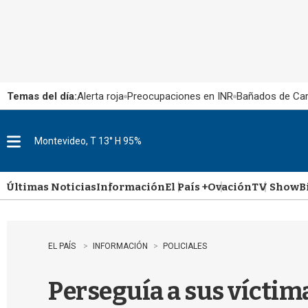
Temas del día:
Alerta roja
Preocupaciones en INR
Bañados de Ca
Montevideo, T 13° H 95%
M
e
n
u
Últimas Noticias
Información
El País +
Ovación
TV Show
B
EL PAÍS
INFORMACIÓN
POLICIALES
Perseguía a sus víctim