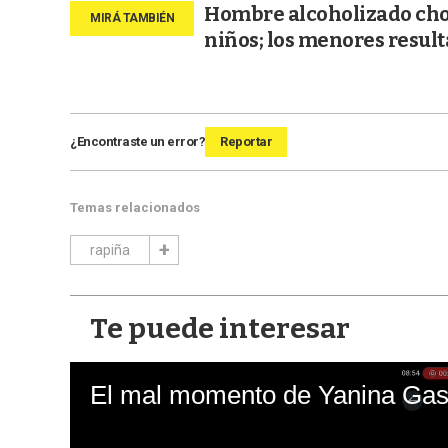
Hombre alcoholizado choc
niños; los menores result
¿Encontraste un error?
Reportar
Temas relacionados
rapiña
Te puede interesar