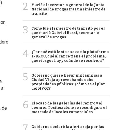
).
2
Murió el secretario general de la Junta
Nacional de Drogas tras un siniestro de
tránsito
con
3
Cómo fue el siniestro de tránsito por el
que murió Gabriel Rossi, secretario
general de Drogas
adero
4
¿Por qué está lenta o se cae la plataforma
e-BROU, qué alcance tiene el problema,
qué riesgos hay y cuándo se resolverá?
5
Gobierno quiere llevar mil familias a
Ciudad Vieja aprovechando ocho
e,
propiedades públicas: ¿cómo es el plan
 a
del MVOT?
6
El ocaso de las galerías del Centro y el
a de
boom en Pocitos: cómo se reconfigura el
mercado de locales comerciales
7
Gobierno declaró la alerta roja por las