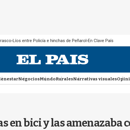
rrasco
Líos entre Policía e hinchas de Peñarol
En Clave País
ienestar
Negocios
Mundo
Rurales
Narrativas visuales
Opin
as en bici y las amenazaba c