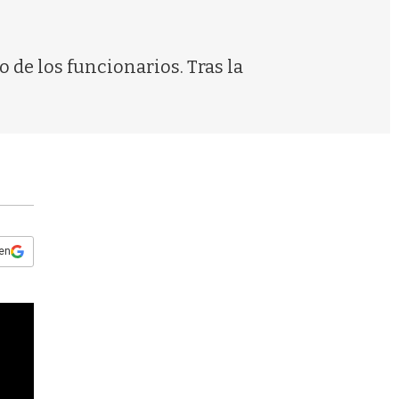
s
q
u
e
o de los funcionarios. Tras la
d
a
 en