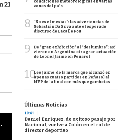
condiciones meteorológicas en varias
n 21
zonas del país
8
"No es el mesías": las advertencias de
Sebastián Da Silva ante el esperado
discurso de Lacalle Pou
9
De “gran exhibición” al “deslumbre”: así
vieron en Argentina otra gran actuación
de Leonel Jaime en Peñarol
10
Leo Jaime: de la marca que alcanzó en
apenas cuatro partidos en Peñarol al
MVP de la final con más que gambetas
Últimas Noticias
19:41
Daniel Enríquez, de exitoso pasaje por
cha argentino en "Subrayado"
Nacional, vuelve a Colón en el rol de
director deportivo