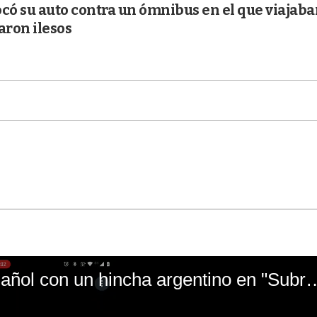
ó su auto contra un ómnibus en el que viajaba
aron ilesos
El mal momento de Yanina Gasañol con un hin