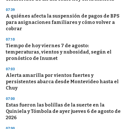
n
d
07:39
s
A quiénes afecta la suspensión de pagos de BPS
para asignaciones familiares y cómo volver a
cobrar
07:10
Tiempo de hoy viernes 7 de agosto:
temperaturas, vientos y nubosidad, según el
pronóstico de Inumet
07:03
Alerta amarilla por vientos fuertes y
persistentes abarca desde Montevideo hasta el
Chuy
07:00
Estas fueron las bolillas de la suerte en la
Quiniela y Tómbola de ayer jueves 6 de agosto de
2026
07:00