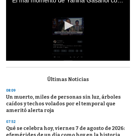
El mal momento de Yanina Gasañol con un hincha argentino en "Subrayado"
0
s
e
c
Últimas Noticias
o
n
08:09
d
Un muerto, miles de personas sin luz, árboles
s
o
caídos y techos volados por el temporal que
f
ameritó alerta roja
3
3
s
07:52
e
Qué se celebra hoy, viernes 7 de agosto de 2026:
c
efemérides de un día como hoy en la historia
o