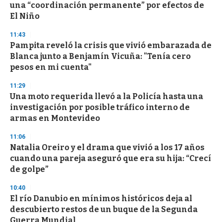
o
una “coordinación permanente” por efectos de
f
El Niño
3
3
s
11:43
e
Pampita reveló la crisis que vivió embarazada de
c
Blanca junto a Benjamín Vicuña: "Tenía cero
o
n
pesos en mi cuenta"
d
s
11:29
Una moto requerida llevó a la Policía hasta una
investigación por posible tráfico interno de
armas en Montevideo
11:06
Natalia Oreiro y el drama que vivió a los 17 años
cuando una pareja aseguró que era su hija: “Crecí
de golpe”
10:40
El río Danubio en mínimos históricos deja al
descubierto restos de un buque de la Segunda
Guerra Mundial