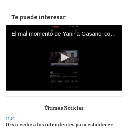
Te puede interesar
El mal momento de Yanina Gasañol con un hincha argentino en "Subrayado"
0
s
e
c
Últimas Noticias
o
n
11:54
d
Orsi recibe a los intendentes para establecer
s