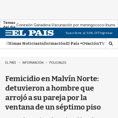
Temas
Conexión Ganadera
Vacunación por meningococo
Inumet 
del día:
Suscribite al 50% OFF
Ingresar
M
e
Últimas Noticias
Información
El País +
Ovación
TV Show
n
M
u
o
s
t
EL PAÍS
INFORMACIÓN
POLICIALES
r
a
Femicidio en Malvín Norte:
r
b
detuvieron a hombre que
�
s
arrojó a su pareja por la
q
u
ventana de un séptimo piso
e
d