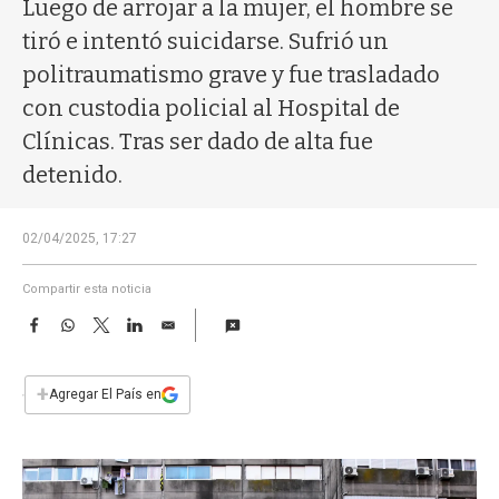
a
Luego de arrojar a la mujer, el hombre se
tiró e intentó suicidarse. Sufrió un
politraumatismo grave y fue trasladado
con custodia policial al Hospital de
Clínicas. Tras ser dado de alta fue
detenido.
02/04/2025, 17:27
Compartir esta noticia
F
W
T
L
E
a
h
w
i
m
c
a
i
n
a
e
t
t
k
i
+
Agregar El País en
b
s
t
e
l
o
A
e
d
o
p
r
I
k
p
n