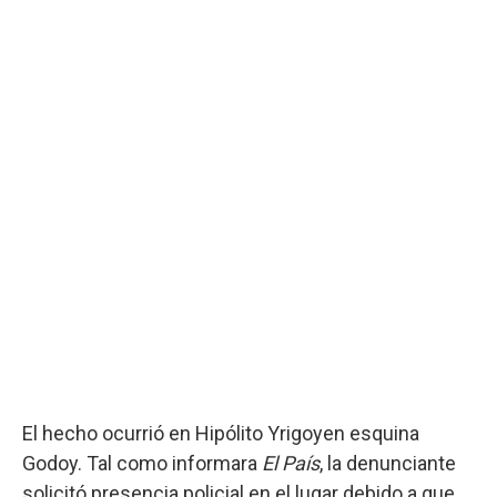
El hecho ocurrió en Hipólito Yrigoyen esquina
Godoy. Tal como informara
El País
, la denunciante
solicitó presencia policial en el lugar debido a que