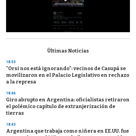
0
s
e
c
Últimas Noticias
o
n
18:53
d
"Orsi nos está ignorando": vecinos de Casupá se
s
o
movilizaron en el Palacio Legislativo en rechazo
f
a la represa
3
3
s
18:46
e
Giro abrupto en Argentina: oficialistas retiraron
c
el polémico capítulo de extranjerización de
o
n
tierras
d
s
18:43
Argentina que trabaja como niñera en EE.UU. fue