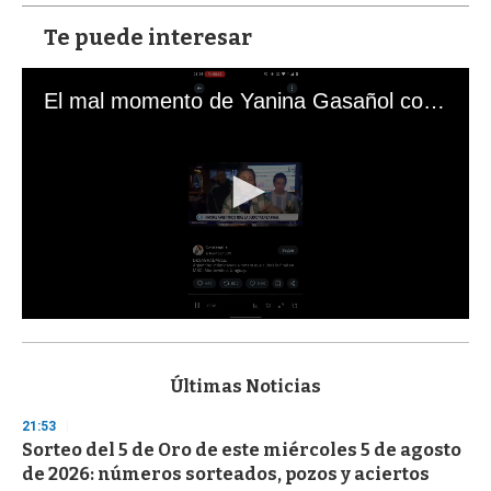
Te puede interesar
El mal momento de Yanina Gasañol con un hincha argentino en "Subrayado"
0
s
e
c
Últimas Noticias
o
n
21:53
d
Sorteo del 5 de Oro de este miércoles 5 de agosto
s
o
de 2026: números sorteados, pozos y aciertos
f