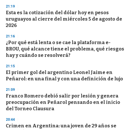
3
21:19
3
s
Esta es la cotización del dólar hoy en pesos
e
uruguayos al cierre del miércoles 5 de agosto de
c
2026
o
n
d
21:16
s
¿Por qué está lenta o se cae la plataforma e-
BROU, qué alcance tiene el problema, qué riesgos
hay y cuándo se resolverá?
21:15
El primer gol del argentino Leonel Jaime en
Peñarol: en una final y con una definición de lujo
21:09
Franco Romero debió salir por lesión y genera
preocupación en Peñarol pensando en el inicio
del Torneo Clausura
20:44
Crimen en Argentina: una joven de 29 años se