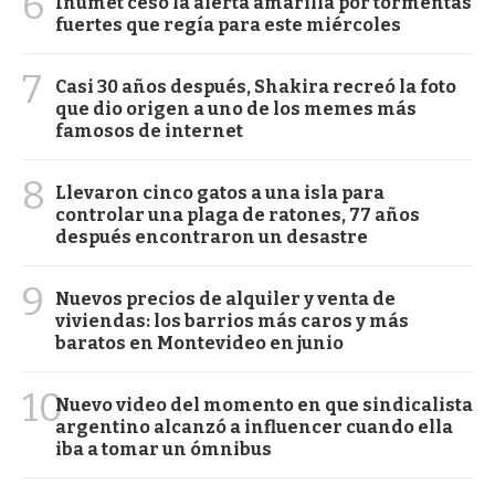
6
Inumet cesó la alerta amarilla por tormentas
fuertes que regía para este miércoles
7
Casi 30 años después, Shakira recreó la foto
que dio origen a uno de los memes más
famosos de internet
8
Llevaron cinco gatos a una isla para
controlar una plaga de ratones, 77 años
después encontraron un desastre
9
Nuevos precios de alquiler y venta de
viviendas: los barrios más caros y más
baratos en Montevideo en junio
10
Nuevo video del momento en que sindicalista
argentino alcanzó a influencer cuando ella
iba a tomar un ómnibus