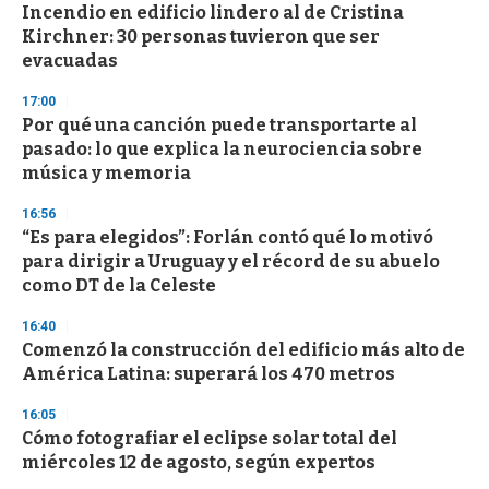
Incendio en edificio lindero al de Cristina
s
o
Kirchner: 30 personas tuvieron que ser
f
evacuadas
3
3
s
17:00
e
Por qué una canción puede transportarte al
c
pasado: lo que explica la neurociencia sobre
o
n
música y memoria
d
s
16:56
“Es para elegidos”: Forlán contó qué lo motivó
para dirigir a Uruguay y el récord de su abuelo
como DT de la Celeste
16:40
Comenzó la construcción del edificio más alto de
América Latina: superará los 470 metros
16:05
Cómo fotografiar el eclipse solar total del
miércoles 12 de agosto, según expertos