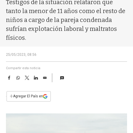
a
Testigos de la situación relataron que
tanto la menor de 11 años como el resto de
niños a cargo de la pareja condenada
sufrían explotación laboral y maltratos
físicos.
25/05/2023, 08:56
Compartir esta noticia
F
W
T
L
E
a
h
w
i
m
c
a
i
n
a
e
t
t
k
i
+
Agregar El País en
b
s
t
e
l
o
A
e
d
o
p
r
I
k
p
n