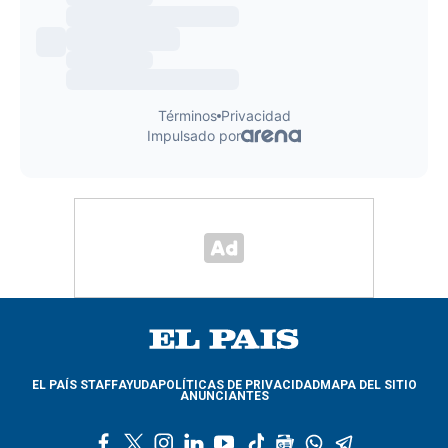
EL PAÍS STAFF
AYUDA
POLÍTICAS DE PRIVACIDAD
MAPA DEL SITIO
ANUNCIANTES
f
t
i
l
y
t
g
w
t