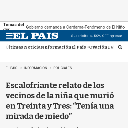
Temas del
Gobierno demanda a Cardama
Fenómeno de El Niño
día:
Suscribite al 50% OFF
Ingresar
M
e
Últimas Noticias
Información
El País +
Ovación
TV Show
n
M
u
o
s
t
EL PAÍS
INFORMACIÓN
POLICIALES
r
a
Escalofriante relato de los
r
b
vecinos de la niña que murió
�
s
en Treinta y Tres: “Tenía una
q
u
mirada de miedo”
e
d