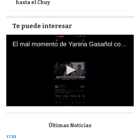
hasta el Chuy
Te puede interesar
El mal momento de Yanina Gasañol con un hincha argentino en "Subrayado"
0
s
e
c
Últimas Noticias
o
n
17:53
d