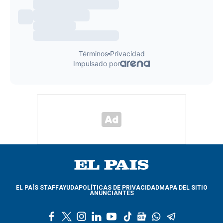
EL PAÍS STAFF
AYUDA
POLÍTICAS DE PRIVACIDAD
MAPA DEL SITIO
ANUNCIANTES
f
t
i
l
y
t
g
w
t