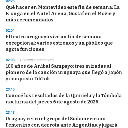
02:25
d
Qué hacer en Montevideo este fin de semana: La
s
o
K'onga en el Antel Arena, Gustaf en el Movie y
f
más recomendados
3
3
s
02:04
e
El teatro uruguayo vive un fin de semana
c
excepcional: varios estrenos y un público que
o
n
agota funciones
d
s
02:03
Exclusivo suscriptores
100 años de Aníbal Sampayo: tres miradas al
pionero de la canción uruguaya que llegó a Japón
y conquistó TikTok
23:45
Conocé los resultados de la Quiniela y la Tómbola
nocturna del jueves 6 de agosto de 2026
23:43
Uruguay cerró el grupo del Sudamericano
Femenino con derrota ante Argentina y jugará