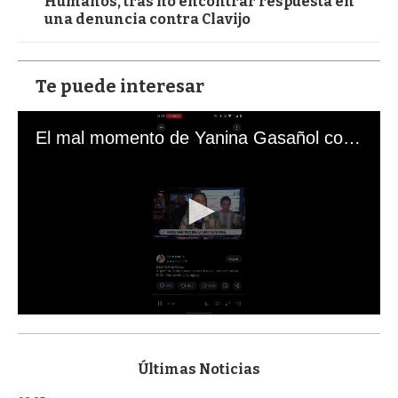
Humanos, tras no encontrar respuesta en
una denuncia contra Clavijo
Te puede interesar
El mal momento de Yanina Gasañol con un hincha argentino en "Subrayado"
0
s
e
c
Últimas Noticias
o
n