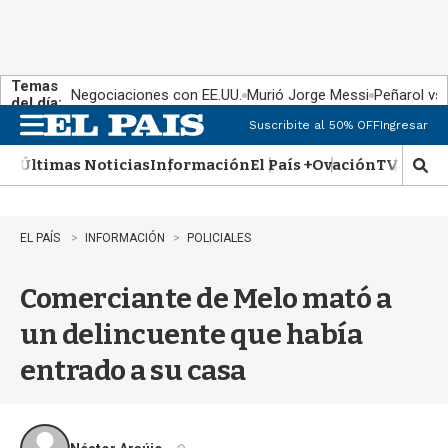
Temas
Negociaciones con EE.UU.
Murió Jorge Messi
Peñarol vs
del día:
Suscribite al 50% OFF
Ingresar
M
e
Últimas Noticias
Información
El País +
Ovación
TV Show
n
M
u
o
s
t
EL PAÍS
INFORMACIÓN
POLICIALES
r
a
Comerciante de Melo mató a
r
b
un delincuente que había
�
s
entrado a su casa
q
u
e
d