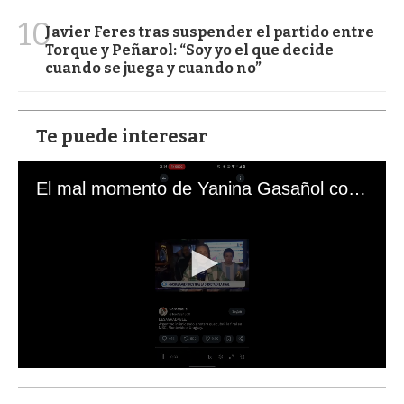
10
Javier Feres tras suspender el partido entre
Torque y Peñarol: “Soy yo el que decide
cuando se juega y cuando no”
Te puede interesar
El mal momento de Yanina Gasañol con un hincha argentino en "Subrayado"
0
s
e