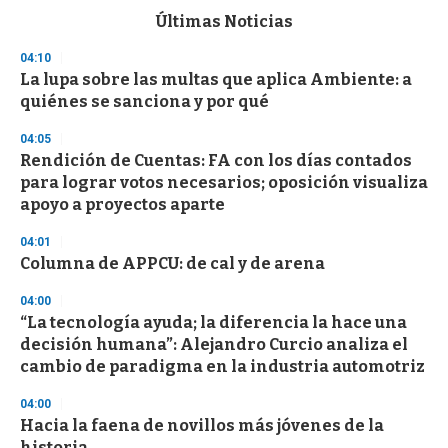
c
Últimas Noticias
o
n
04:10
d
La lupa sobre las multas que aplica Ambiente: a
s
o
quiénes se sanciona y por qué
f
3
04:05
3
s
Rendición de Cuentas: FA con los días contados
e
para lograr votos necesarios; oposición visualiza
c
apoyo a proyectos aparte
o
n
d
04:01
s
Columna de APPCU: de cal y de arena
04:00
“La tecnología ayuda; la diferencia la hace una
decisión humana”: Alejandro Curcio analiza el
cambio de paradigma en la industria automotriz
04:00
Hacia la faena de novillos más jóvenes de la
historia