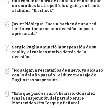
5
Una comunicadora de Canal 10 denunció que
un ómnibus la atropelló, lo siguió y enfrentó
al chofer: "En shock"
6
Javier Nóblega: "Fue un hackeo de una red
lumínica, tomaron una decisión un poco
apresurada"
7
Sergio Puglia anunció la suspensión de su
reality: el curioso motivo detrás de la
decisión
8
"No salgan a rescatarlos de nuevo, ya alcanzó
con lo del año pasado": el duro mensaje de
Ruglio tras suspensión
9
“Esto que pasó es raro”: Evaristo González
tras la suspensión del partido entre
Montevideo City Torque y Peñarol