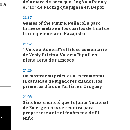
delantero de Boca que llegó a Albion y
día
el "10" de Racing que jugará en Depor
23:17
Games of the Future: Peñarol a paso
firme se metió en los cuartos de final de
la competencia en Kazajistán
21:57
"¡Volvé a Adeom!": el filoso comentario
de Yesty Prieto a Valeria Ripoll en
plena Cena de Famosos
21:26
De mostrar su práctica a incrementar
la cantidad de jugadores citados: los
primeros días de Forlán en Uruguay
21:08
Sánchez anunció que la Junta Nacional
de Emergencias se reunirá para
prepararse ante el fenómeno de El
cha argentino en "Subrayado"
Niño