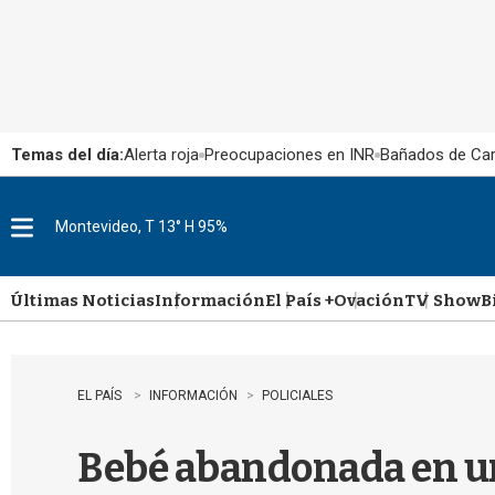
Temas del día:
Alerta roja
Preocupaciones en INR
Bañados de Ca
Montevideo, T 13° H 95%
M
e
n
u
Últimas Noticias
Información
El País +
Ovación
TV Show
B
EL PAÍS
INFORMACIÓN
POLICIALES
Bebé abandonada en un