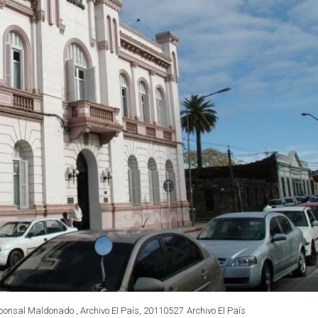
sponsal Maldonado , Archivo El País, 20110527
Archivo El País