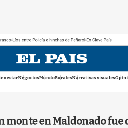
rrasco
Líos entre Policía e hinchas de Peñarol
En Clave País
ienestar
Negocios
Mundo
Rurales
Narrativas visuales
Opin
 monte en Maldonado fue d