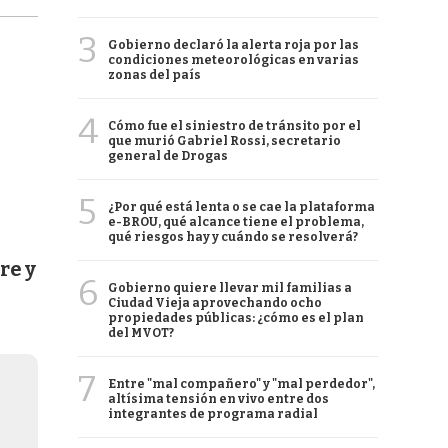
3
Gobierno declaró la alerta roja por las
condiciones meteorológicas en varias
zonas del país
4
Cómo fue el siniestro de tránsito por el
que murió Gabriel Rossi, secretario
general de Drogas
5
¿Por qué está lenta o se cae la plataforma
e-BROU, qué alcance tiene el problema,
qué riesgos hay y cuándo se resolverá?
re y
6
Gobierno quiere llevar mil familias a
Ciudad Vieja aprovechando ocho
propiedades públicas: ¿cómo es el plan
del MVOT?
7
Entre "mal compañero" y "mal perdedor",
altísima tensión en vivo entre dos
integrantes de programa radial