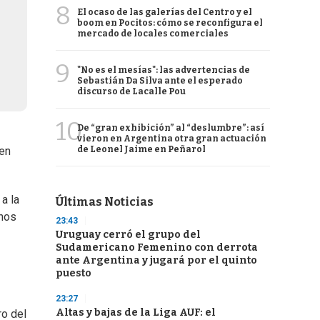
8
El ocaso de las galerías del Centro y el
boom en Pocitos: cómo se reconfigura el
mercado de locales comerciales
9
"No es el mesías": las advertencias de
Sebastián Da Silva ante el esperado
discurso de Lacalle Pou
10
De “gran exhibición” al “deslumbre”: así
vieron en Argentina otra gran actuación
de Leonel Jaime en Peñarol
 en
a la
Últimas Noticias
inos
23:43
Uruguay cerró el grupo del
Sudamericano Femenino con derrota
ante Argentina y jugará por el quinto
puesto
23:27
Altas y bajas de la Liga AUF: el
ro del