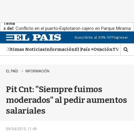
Tema
s del
Conflicto en el puerto
Explotaron cajero en Parque Miramar
día:
Suscribite al 50% OFF
Ingresar
M
e
Últimas Noticias
Información
El País +
Ovación
TV Show
n
M
u
o
s
t
EL PAÍS
INFORMACIÓN
r
a
Pit Cnt: "Siempre fuimos
r
b
moderados" al pedir aumentos
�
s
salariales
q
u
e
d
09/04/2015, 11:49