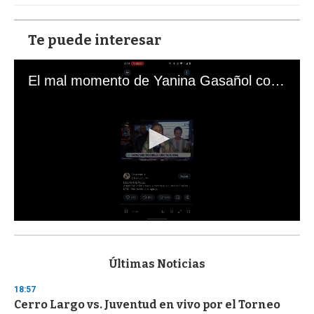
Te puede interesar
El mal momento de Yanina Gasañol con un hincha argentino en "Subrayado"
0
s
e
c
Últimas Noticias
o
n
18:57
d
Cerro Largo vs. Juventud en vivo por el Torneo
s