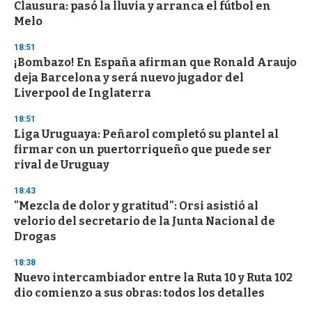
o
Clausura: pasó la lluvia y arranca el fútbol en
f
Melo
3
3
s
18:51
e
¡Bombazo! En España afirman que Ronald Araujo
c
deja Barcelona y será nuevo jugador del
o
n
Liverpool de Inglaterra
d
s
18:51
Liga Uruguaya: Peñarol completó su plantel al
firmar con un puertorriqueño que puede ser
rival de Uruguay
18:43
"Mezcla de dolor y gratitud": Orsi asistió al
velorio del secretario de la Junta Nacional de
Drogas
18:38
Nuevo intercambiador entre la Ruta 10 y Ruta 102
dio comienzo a sus obras: todos los detalles