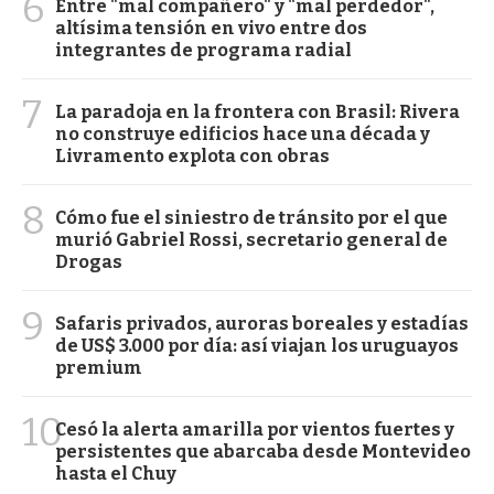
6
Entre "mal compañero" y "mal perdedor",
altísima tensión en vivo entre dos
integrantes de programa radial
7
La paradoja en la frontera con Brasil: Rivera
no construye edificios hace una década y
Livramento explota con obras
8
Cómo fue el siniestro de tránsito por el que
murió Gabriel Rossi, secretario general de
Drogas
9
Safaris privados, auroras boreales y estadías
de US$ 3.000 por día: así viajan los uruguayos
premium
10
Cesó la alerta amarilla por vientos fuertes y
persistentes que abarcaba desde Montevideo
hasta el Chuy