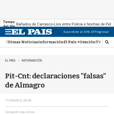
Temas
Bañados de Carrasco
Líos entre Policía e hinchas de Peña
del día:
Suscribite al 50% OFF
Ingresar
M
e
Últimas Noticias
Información
El País +
Ovación
TV Show
n
M
u
o
s
t
EL PAÍS
INFORMACIÓN
r
a
Pit-Cnt: declaraciones "falsas"
r
b
de Almagro
�
s
q
u
17/04/2015, 05:00
e
d
Compartir esta noticia