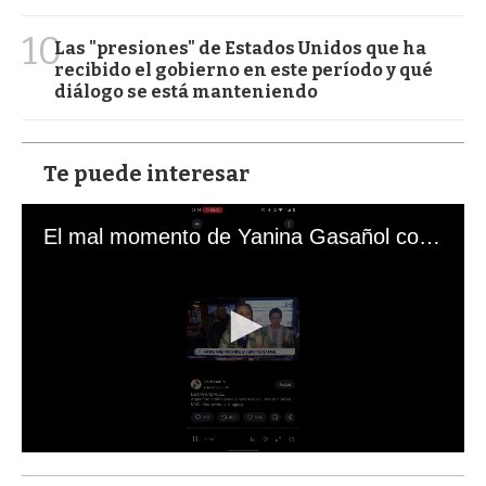
10
Las "presiones" de Estados Unidos que ha
recibido el gobierno en este período y qué
diálogo se está manteniendo
Te puede interesar
El mal momento de Yanina Gasañol con un hincha argentino en "Subrayado"
0
s