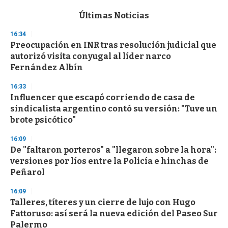
e
c
Últimas Noticias
o
n
16:34
d
Preocupación en INR tras resolución judicial que
s
o
autorizó visita conyugal al líder narco
f
Fernández Albín
3
3
s
16:33
e
Influencer que escapó corriendo de casa de
c
sindicalista argentino contó su versión: "Tuve un
o
n
brote psicótico"
d
s
16:09
De "faltaron porteros" a "llegaron sobre la hora":
versiones por líos entre la Policía e hinchas de
Peñarol
16:09
Talleres, títeres y un cierre de lujo con Hugo
Fattoruso: así será la nueva edición del Paseo Sur
Palermo