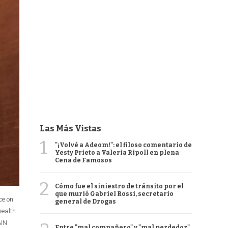
Las Más Vistas
1
"¡Volvé a Adeom!": el filoso comentario de
Yesty Prieto a Valeria Ripoll en plena
Cena de Famosos
2
Cómo fue el siniestro de tránsito por el
que murió Gabriel Rossi, secretario
ce on
general de Drogas
health
AIN
Entre "mal compañero" y "mal perdedor",