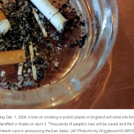
ay Dec. 1, 2006. A ban on smoking in public places in England will come into for
ke effect in Wales on April 2. "Thousands of people's lives will be saved and the 
a Hewitt said in announcing the ban dates. (AP Photo/Kirsty Wigglesworth) BRIT