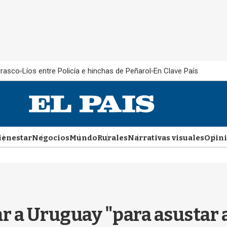
rrasco
Líos entre Policía e hinchas de Peñarol
En Clave País
ienestar
Negocios
Mundo
Rurales
Narrativas visuales
Opin
ar a Uruguay "para asustar a