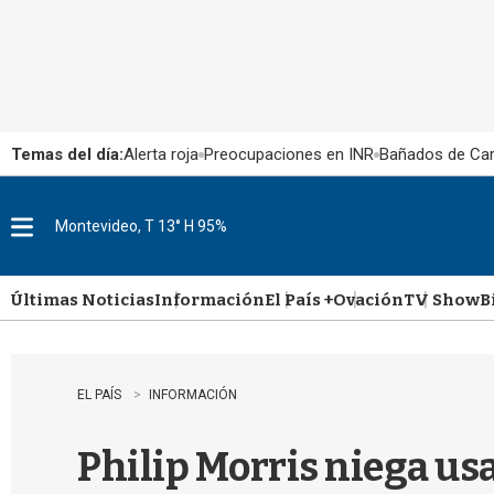
Temas del día:
Alerta roja
Preocupaciones en INR
Bañados de Ca
Montevideo, T 13° H 95%
M
e
n
u
Últimas Noticias
Información
El País +
Ovación
TV Show
B
EL PAÍS
INFORMACIÓN
Philip Morris niega us