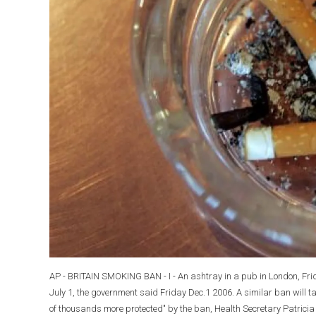
AP - BRITAIN SMOKING BAN - I - An ashtray in a pub in London, Frid
July 1, the government said Friday Dec.1 2006. A similar ban will ta
of thousands more protected" by the ban, Health Secretary Patrici