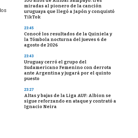
100 años de Aníbal Sampayo: tres
miradas al pionero de la canción
dos
uruguaya que llegó a Japón y conquistó
TikTok
23:45
Conocé los resultados de la Quiniela y
la Tómbola nocturna del jueves 6 de
agosto de 2026
23:43
Uruguay cerró el grupo del
Sudamericano Femenino con derrota
ante Argentina y jugará por el quinto
puesto
23:27
Altas y bajas de la Liga AUF: Albion se
sigue reforzando en ataque y contrató a
Ignacio Neira