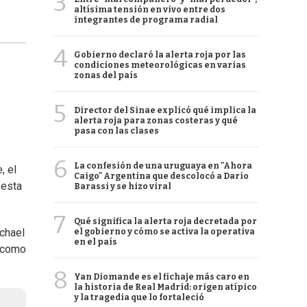
3
altísima tensión en vivo entre dos
integrantes de programa radial
4
Gobierno declaró la alerta roja por las
condiciones meteorológicas en varias
zonas del país
5
Director del Sinae explicó qué implica la
alerta roja para zonas costeras y qué
pasa con las clases
6
La confesión de una uruguaya en "Ahora
, el
Caigo" Argentina que descolocó a Darío
 esta
Barassi y se hizo viral
7
Qué significa la alerta roja decretada por
ichael
el gobierno y cómo se activa la operativa
en el país
, como
8
Yan Diomande es el fichaje más caro en
la historia de Real Madrid: origen atípico
y la tragedia que lo fortaleció