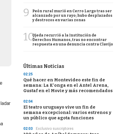
9
Peón rural murió en Cerro Largo tras ser
alcanzado por un rayo; hubo desplazados
y destrozos en varias zonas
10
Ojeda recurrió a la Institución de
Derechos Humanos, tras no encontrar
respuesta en una denuncia contra Clavijo
Últimas Noticias
02:25
Qué hacer en Montevideo este fin de
te
semana: La K'onga en el Antel Arena,
Gustaf en el Movie y más recomendados
02:04
ladar
El teatro uruguayo vive un fin de
semana excepcional: varios estrenos y
un público que agota funciones
ma
02:03
Exclusivo suscriptores