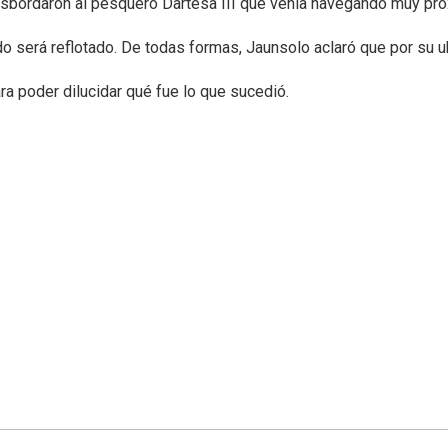
asbordaron al pesquero Dartesa III que venía navegando muy próx
o será reflotado. De todas formas, Jaunsolo aclaró que por su ub
a poder dilucidar qué fue lo que sucedió.