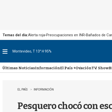
Temas del día:
Alerta roja
Preocupaciones en INR
Bañados de Ca
Montevideo, T 13° H 95%
M
e
n
u
Últimas Noticias
Información
El País +
Ovación
TV Show
B
EL PAÍS
INFORMACIÓN
Pesquero chocó con esco