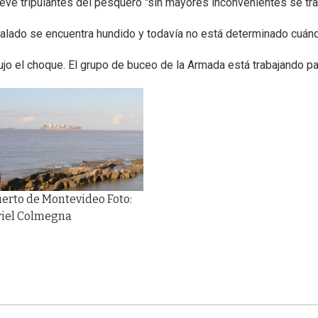
ueve tripulantes del pesquero "sin mayores inconvenientes se tr
calado se encuentra hundido y todavía no está determinado cuánd
jo el choque. El grupo de buceo de la Armada está trabajando par
erto de Montevideo Foto:
riel Colmegna