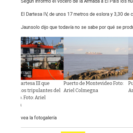
Según informó el vocero de la Armada a El País los n
El Dartesa IV, de unos 17 metros de eslora y 3,30 de 
Jaunsolo dijo que todavía no se sabe por qué se produ
El barco Dartesa III que
Puerto de Montevideo Foto:
Pu
rescató a los tripulantes del
Ariel Colmegna
A
otro barco. Foto: Ariel
Colmegna
vea la fotogalería