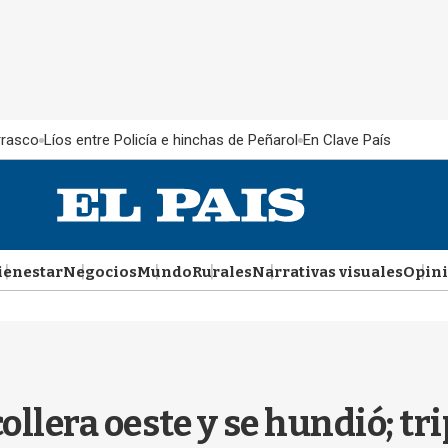
rrasco
Líos entre Policía e hinchas de Peñarol
En Clave País
ienestar
Negocios
Mundo
Rurales
Narrativas visuales
Opin
llera oeste y se hundió; tr