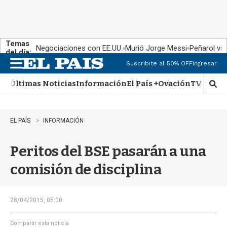
Temas
Negociaciones con EE.UU.
Murió Jorge Messi
Peñarol vs
del día:
Suscribite al 50% OFF
Ingresar
M
e
Últimas Noticias
Información
El País +
Ovación
TV Show
n
M
u
o
s
t
EL PAÍS
INFORMACIÓN
r
a
Peritos del BSE pasarán a una
r
b
comisión de disciplina
�
s
q
u
28/04/2015, 05:00
e
d
Compartir esta noticia