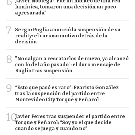
6
Javier Nóblega: "Fue un hackeo de una red
lumínica, tomaron una decisión un poco
apresurada"
7
Sergio Puglia anunció la suspensión de su
reality: el curioso motivo detrás de la
decisión
8
"No salgan a rescatarlos de nuevo, ya alcanzó
con lo del año pasado": el duro mensaje de
Ruglio tras suspensión
9
“Esto que pasó es raro”: Evaristo González
tras la suspensión del partido entre
Montevideo City Torque y Peñarol
10
Javier Feres tras suspender el partido entre
Torque y Peñarol: “Soy yo el que decide
cuando se juega y cuando no”