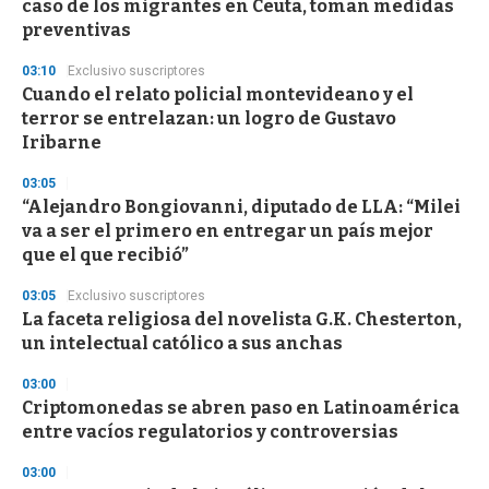
caso de los migrantes en Ceuta, toman medidas
f
preventivas
3
3
s
03:10
Exclusivo suscriptores
e
Cuando el relato policial montevideano y el
c
terror se entrelazan: un logro de Gustavo
o
n
Iribarne
d
s
03:05
“Alejandro Bongiovanni, diputado de LLA: “Milei
va a ser el primero en entregar un país mejor
que el que recibió”
03:05
Exclusivo suscriptores
La faceta religiosa del novelista G.K. Chesterton,
un intelectual católico a sus anchas
03:00
Criptomonedas se abren paso en Latinoamérica
entre vacíos regulatorios y controversias
03:00