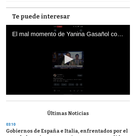
Te puede interesar
El mal momento de Yanina Gasañol con un hincha argentino en "Subrayado"
0
s
e
c
Últimas Noticias
o
n
03:10
d
Gobiernos de España e Italia, enfrentados por el
s
o