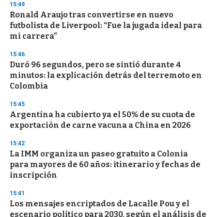
15:49
d
Ronald Araujo tras convertirse en nuevo
s
o
futbolista de Liverpool: “Fue la jugada ideal para
f
mi carrera”
3
3
s
15:46
e
Duró 96 segundos, pero se sintió durante 4
c
minutos: la explicación detrás del terremoto en
o
n
Colombia
d
s
15:45
Argentina ha cubierto ya el 50% de su cuota de
exportación de carne vacuna a China en 2026
15:42
La IMM organiza un paseo gratuito a Colonia
para mayores de 60 años: itinerario y fechas de
inscripción
15:41
Los mensajes encriptados de Lacalle Pou y el
escenario político para 2030, según el análisis de