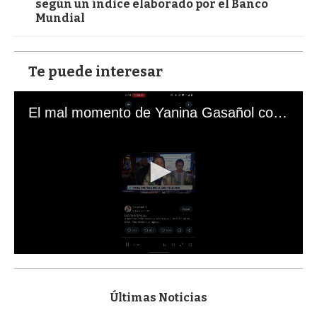
según un índice elaborado por el Banco
Mundial
Te puede interesar
El mal momento de Yanina Gasañol con un hincha argentino en "Subrayado"
0
s
e
c
Últimas Noticias
o
n