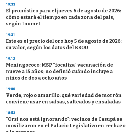
s
19:33
El pronóstico para el jueves 6 de agosto de 2026:
cómo estará el tiempo en cada zona del país,
según Inumet
19:31
Este es el precio del oro hoy 5 de agosto de 2026:
su valor, según los datos del BROU
19:12
Meningococo: MSP "focaliza" vacunación de
nueve a 15 años; no definió cuándo incluye a
niños de dos a ocho años
19:00
Verde, rojo o amarillo: qué variedad de morrón
conviene usar en salsas, salteados y ensaladas
18:53
"Orsi nos está ignorando": vecinos de Casupá se
movilizaron en el Palacio Legislativo en rechazo