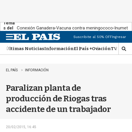
Tema
s del
Conexión Ganadera
Vacuna contra meningococo
Inumet ad
día:
Suscribite al 50% OFF
Ingresar
M
e
Últimas Noticias
Información
El País +
Ovación
TV Show
n
M
u
o
s
t
EL PAÍS
INFORMACIÓN
r
a
Paralizan planta de
r
b
producción de Riogas tras
�
s
accidente de un trabajador
q
u
e
d
20/02/2015, 16:45