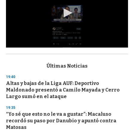
0
s
e
c
Últimas Noticias
o
n
19:40
d
Altas y bajas de la Liga AUF: Deportivo
s
o
Maldonado presentó a Camilo Mayada y Cerro
f
Largo sumó en el ataque
3
3
s
19:35
e
“Yo sé que esto no le va a gustar”: Macaluso
c
recordó su paso por Danubio y apuntó contra
o
n
Matosas
d