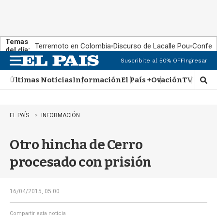
Temas
Terremoto en Colombia
Discurso de Lacalle Pou
Confere
del día:
Suscribite al 50% OFF
Ingresar
M
e
Últimas Noticias
Información
El País +
Ovación
TV Show
n
M
u
o
s
t
EL PAÍS
INFORMACIÓN
r
a
Otro hincha de Cerro
r
b
procesado con prisión
�
s
q
u
16/04/2015, 05:00
e
d
Compartir esta noticia