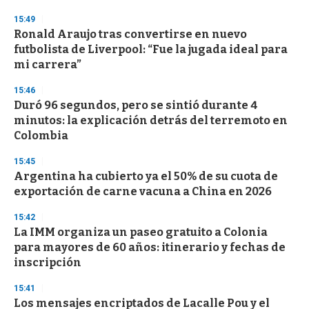
o
n
15:49
d
Ronald Araujo tras convertirse en nuevo
s
o
futbolista de Liverpool: “Fue la jugada ideal para
f
mi carrera”
3
3
s
15:46
e
Duró 96 segundos, pero se sintió durante 4
c
minutos: la explicación detrás del terremoto en
o
n
Colombia
d
s
15:45
Argentina ha cubierto ya el 50% de su cuota de
exportación de carne vacuna a China en 2026
15:42
La IMM organiza un paseo gratuito a Colonia
para mayores de 60 años: itinerario y fechas de
inscripción
15:41
Los mensajes encriptados de Lacalle Pou y el