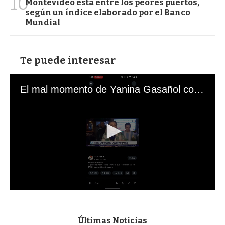
10
Montevideo está entre los peores puertos,
según un índice elaborado por el Banco
Mundial
Te puede interesar
El mal momento de Yanina Gasañol con un hincha argentino en "Subrayado"
0
s
e
c
Últimas Noticias