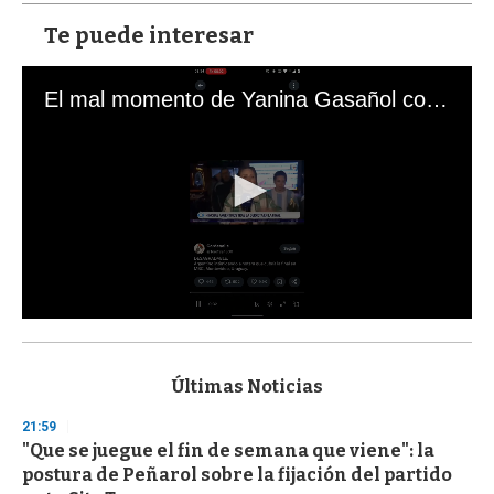
Te puede interesar
El mal momento de Yanina Gasañol con un hincha argentino en "Subrayado"
0
s
e
c
Últimas Noticias
o
n
21:59
d
"Que se juegue el fin de semana que viene": la
s
o
postura de Peñarol sobre la fijación del partido
f