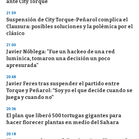
ante City Torque
3
3
s
21:59
e
Suspensión de City Torque-Peñarol complica el
c
Clausura: posibles soluciones y la polémica por el
o
n
clásico
d
s
21:00
Javier Nóblega: "Fue un hackeo de una red
lumínica, tomaron una decisión un poco
apresurada"
20:48
Javier Feres tras suspender el partido entre
Torque y Peñarol: “Soy yo el que decide cuando se
juega y cuando no”
20:36
El plan que liberó 500 tortugas gigantes para
hacer florecer plantas en medio del Sahara
20:18