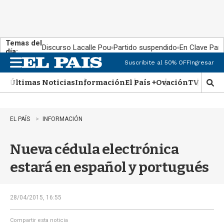
Temas del
Discurso Lacalle Pou
Partido suspendido
En Clave País
día:
Suscribite al 50% OFF
Ingresar
M
e
Últimas Noticias
Información
El País +
Ovación
TV Show
n
M
u
o
s
t
EL PAÍS
INFORMACIÓN
r
a
Nueva cédula electrónica
r
b
estará en español y portugués
�
s
q
u
28/04/2015, 16:55
e
d
Compartir esta noticia