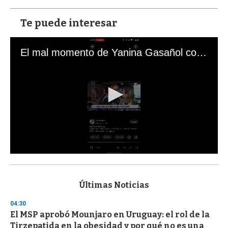
Te puede interesar
El mal momento de Yanina Gasañol con un hincha argentino en "Subrayado"
0
s
e
c
Últimas Noticias
o
n
04:30
d
El MSP aprobó Mounjaro en Uruguay: el rol de la
s
o
Tirzepatida en la obesidad y por qué no es una