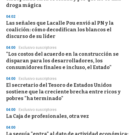
f
droga mágica
3
3
s
04:02
e
Las señales que Lacalle Pou envió al PN y la
c
coalición: cómo decodifican los blancos el
o
n
discurso de su líder
d
s
04:00
Exclusivo suscriptores
"Los costos del acuerdo en la construcción se
disparan para los desarrolladores, los
consumidores finales e incluso, el Estado"
04:00
Exclusivo suscriptores
El secretario del Tesoro de Estados Unidos
sostiene que la creciente brecha entre ricos y
pobres "ha terminado"
04:00
Exclusivo suscriptores
La Caja de profesionales, otra vez
04:00
La sequía "entra" al dato de actividad económica: