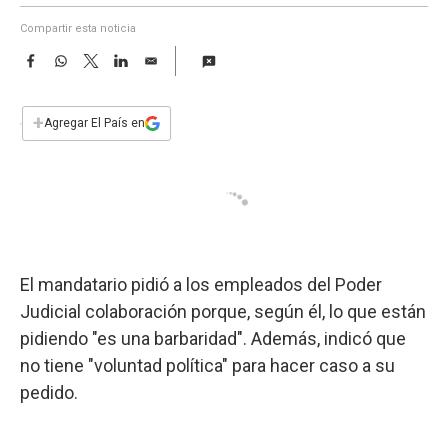
a
Compartir esta noticia
F
W
T
L
E
a
h
w
i
m
c
a
i
n
a
e
t
t
k
i
+
Agregar El País en
b
s
t
e
l
o
A
e
d
o
p
r
I
k
p
n
El mandatario pidió a los empleados del Poder
Judicial colaboración porque, según él, lo que están
pidiendo "es una barbaridad". Además, indicó que
no tiene "voluntad política" para hacer caso a su
pedido.