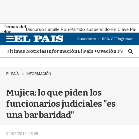
Temas del
Discurso Lacalle Pou
Partido suspendido
En Clave País
día:
Suscribite al 50% OFF
Ingresar
M
e
Últimas Noticias
Información
El País +
Ovación
TV Show
n
M
u
o
s
t
EL PAÍS
INFORMACIÓN
r
a
Mujica: lo que piden los
r
b
funcionarios judiciales "es
�
s
una barbaridad"
q
u
e
d
02/02/2015, 23:09