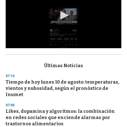
0
s
e
c
Últimas Noticias
o
n
07:10
d
Tiempo de hoy lunes 10 de agosto: temperaturas,
s
o
vientos y nubosidad, según el pronóstico de
f
Inumet
3
3
s
07:00
e
Likes, dopamina y algoritmos: la combinación
c
en redes sociales que enciende alarmas por
o
n
trastornos alimentarios