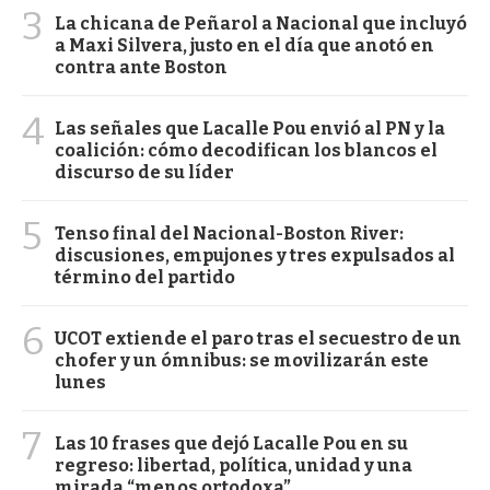
3
La chicana de Peñarol a Nacional que incluyó
a Maxi Silvera, justo en el día que anotó en
contra ante Boston
4
Las señales que Lacalle Pou envió al PN y la
coalición: cómo decodifican los blancos el
discurso de su líder
5
Tenso final del Nacional-Boston River:
discusiones, empujones y tres expulsados al
término del partido
6
UCOT extiende el paro tras el secuestro de un
chofer y un ómnibus: se movilizarán este
lunes
7
Las 10 frases que dejó Lacalle Pou en su
regreso: libertad, política, unidad y una
mirada “menos ortodoxa”