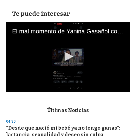
Te puede interesar
El mal momento de Yanina Gasañol con un hincha argentino en "Subrayado"
0
s
e
c
Últimas Noticias
o
n
04:30
d
“Desde que nació mi bebé ya no tengo ganas”:
s
o
lactancia, sexualidad y deseo sin culpa