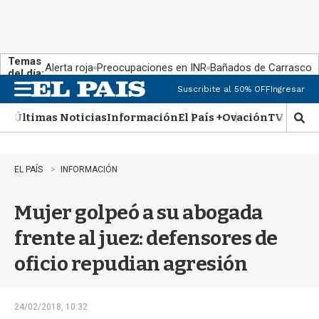
Temas
Alerta roja
Preocupaciones en INR
Bañados de Carrasco
del día:
Suscribite al 50% OFF
Ingresar
M
e
Últimas Noticias
Información
El País +
Ovación
TV Show
n
M
u
o
s
t
EL PAÍS
INFORMACIÓN
r
a
Mujer golpeó a su abogada
r
b
frente al juez: defensores de
�
s
oficio repudian agresión
q
u
e
d
24/02/2018, 10:32