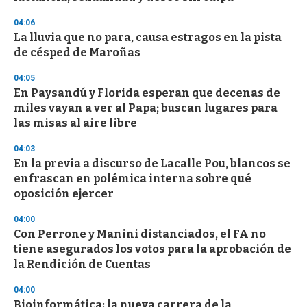
f
3
04:06
3
s
La lluvia que no para, causa estragos en la pista
e
de césped de Maroñas
c
o
04:05
n
d
En Paysandú y Florida esperan que decenas de
s
miles vayan a ver al Papa; buscan lugares para
las misas al aire libre
04:03
En la previa a discurso de Lacalle Pou, blancos se
enfrascan en polémica interna sobre qué
oposición ejercer
04:00
Con Perrone y Manini distanciados, el FA no
tiene asegurados los votos para la aprobación de
la Rendición de Cuentas
04:00
Bioinformática: la nueva carrera de la